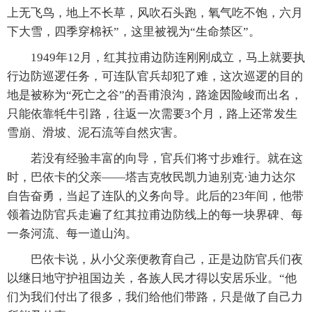
上无飞鸟，地上不长草，风吹石头跑，氧气吃不饱，六月
下大雪，四季穿棉袄”，这里被视为“生命禁区”。
1949年12月，红其拉甫边防连刚刚成立，马上就要执
行边防巡逻任务，可连队官兵却犯了难，这次巡逻的目的
地是被称为“死亡之谷”的吾甫浪沟，路途因险峻而出名，
只能依靠牦牛引路，往返一次需要3个月，路上还常发生
雪崩、滑坡、泥石流等自然灾害。
若没有经验丰富的向导，官兵们将寸步难行。就在这
时，巴依卡的父亲——塔吉克牧民凯力迪别克·迪力达尔
自告奋勇，当起了连队的义务向导。此后的23年间，他带
领着边防官兵走遍了红其拉甫边防线上的每一块界碑、每
一条河流、每一道山沟。
巴依卡说，从小父亲便教育自己，正是边防官兵们夜
以继日地守护祖国边关，各族人民才得以安居乐业。“他
们为我们付出了很多，我们给他们带路，只是做了自己力