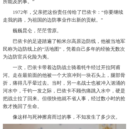
所能及的事。”
1972年，父亲把这份责任传给了巴依卡：“你要继续
走我的路，为祖国的边防事业作出新的贡献。”
巍巍昆仑，茫茫雪原。
巴依卡的足迹踏遍了帕米尔高原边防线，他被当地军
民称为边防线上的“活地图”，凭着自己多年的经验无数次
为边防官兵化险为夷。
一次，巴依卡带着边防战士骑着牦牛经过开拉阿甫
河。走在最前面的他被一个大浪冲到一块石头上，腿部骨
折，痛得几乎晕过去。当时，另一名战士也被冲入汹涌的
河水中，千钧一发之际，巴依卡不顾伤痛跳入水中，硬是
把战士拉了回来。但很快他就不省人事，经过数小时的抢
救才挽回了生命。
像这样与死神擦肩而过的事，不知发生了多少次。