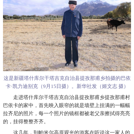
这是新疆塔什库尔干塔吉克自治县提孜那甫乡拍摄的巴依
卡·凯力迪别克（9月15日摄）。新华社发（姬文志 摄）
走进塔什库尔干塔吉克自治县提孜那甫乡提孜那甫村
巴依卡的家中，首先映入眼帘的就是墙壁上挂满的一幅幅
拉齐尼的照片，每一个照片的镜框都被老父亲擦拭得亮亮
的，挂得整整齐齐。
这几年，到帕米尔高原观光的游客在听说这一家人的