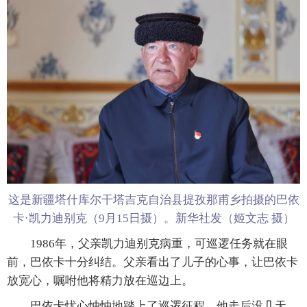
这是新疆塔什库尔干塔吉克自治县提孜那甫乡拍摄的巴依
卡·凯力迪别克（9月15日摄）。新华社发（姬文志 摄）
1986年，父亲凯力迪别克病重，可巡逻任务就在眼
前，巴依卡十分纠结。父亲看出了儿子的心事，让巴依卡
放宽心，嘱咐他将精力放在巡边上。
巴依卡忧心忡忡地踏上了巡逻征程。他走后没几天，