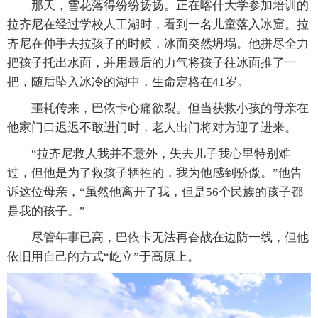
那天，雪花落得纷纷扬扬。正在喀什大学参加培训的
拉齐尼在经过学校人工湖时，看到一名儿童落入冰窟。拉
齐尼在伸手去拉孩子的时候，冰面突然坍塌。他拼尽全力
把孩子托出水面，并用最后的力气将孩子往冰面推了一
把，随后坠入冰冷的湖中，生命定格在41岁。
噩耗传来，巴依卡心痛欲裂。但当获救小孩的母亲在
他家门口迟迟不敢进门时，老人出门将对方迎了进来。
“拉齐尼救人我并不意外，失去儿子我心里特别难
过，但他是为了救孩子牺牲的，我为他感到骄傲。”他告
诉这位母亲，“虽然他离开了我，但是56个民族的孩子都
是我的孩子。”
尽管年事已高，巴依卡无法再奋战在边防一线，但他
依旧用自己的方式“屹立”于高原上。