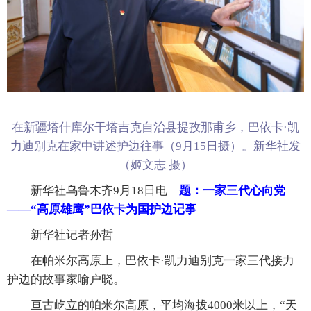
在新疆塔什库尔干塔吉克自治县提孜那甫乡，巴依卡·凯
力迪别克在家中讲述护边往事（9月15日摄）。新华社发
（姬文志 摄）
新华社乌鲁木齐9月18日电
题：一家三代心向党
——“高原雄鹰”巴依卡为国护边记事
新华社记者孙哲
在帕米尔高原上，巴依卡·凯力迪别克一家三代接力
护边的故事家喻户晓。
亘古屹立的帕米尔高原，平均海拔4000米以上，“天