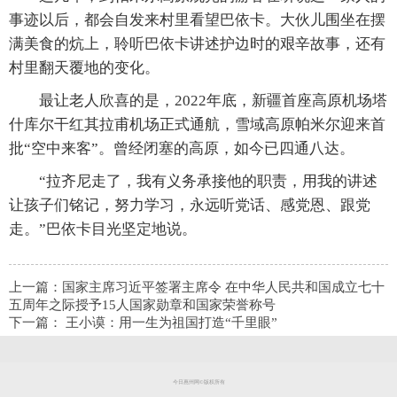
事迹以后，都会自发来村里看望巴依卡。大伙儿围坐在摆
满美食的炕上，聆听巴依卡讲述护边时的艰辛故事，还有
村里翻天覆地的变化。
最让老人欣喜的是，2022年底，新疆首座高原机场塔
什库尔干红其拉甫机场正式通航，雪域高原帕米尔迎来首
批“空中来客”。曾经闭塞的高原，如今已四通八达。
“拉齐尼走了，我有义务承接他的职责，用我的讲述
让孩子们铭记，努力学习，永远听党话、感党恩、跟党
走。”巴依卡目光坚定地说。
上一篇：
国家主席习近平签署主席令 在中华人民共和国成立七十
五周年之际授予15人国家勋章和国家荣誉称号
下一篇：
王小谟：用一生为祖国打造“千里眼”
今日惠州网©版权所有