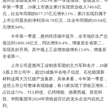
惠州企业陆续发布了2025年第一季度报告。数据显示，今
年第一季度，20家上市惠企累计实现营业收入749.6亿
元，比去年同期的677.37亿元增长11%；累计实现归属于
上市公司股东的净利润38.78亿元，比去年同期的20.04亿
元增长94%。
今年第一季度，惠州经济稳中提升，全市地区生产总
值达到1400.18亿元，同比增长6.4%，增速居全省第二，
实现良好开局。其中规上工业增加值增长13.6%，增速居
全省第一。
上市公司是惠州工业制造军团的主力军和名片，20家
A股上市公司中，超过9成集中在电子信息、石化能源新
材料这两大万亿级产业集群。具体来看，今年第一季度，
这些上市公司整体表现稳健，有15家实现了营收正增长，
占比达75%，TCL科技、亿纬锂能、德赛西威、胜宏科
技、华阳集团等2024年营收超百亿的龙头企业均在此之
列。