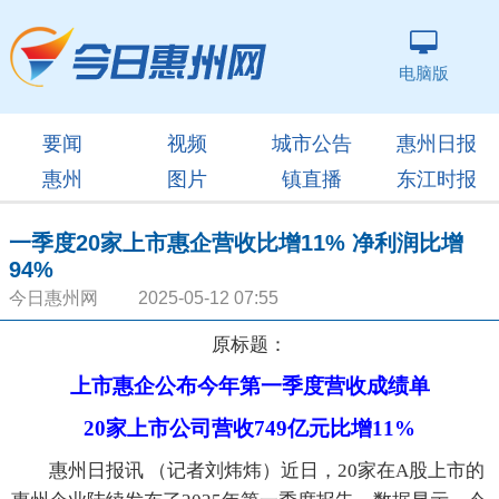
电脑版
要闻
视频
城市公告
惠州日报
惠州
图片
镇直播
东江时报
一季度20家上市惠企营收比增11% 净利润比增
94%
今日惠州网 2025-05-12 07:55
原标题：
上市惠企公布今年第一季度营收成绩单
20家上市公司营收749亿元比增11%
惠州日报讯 （记者刘炜炜）近日，20家在A股上市的