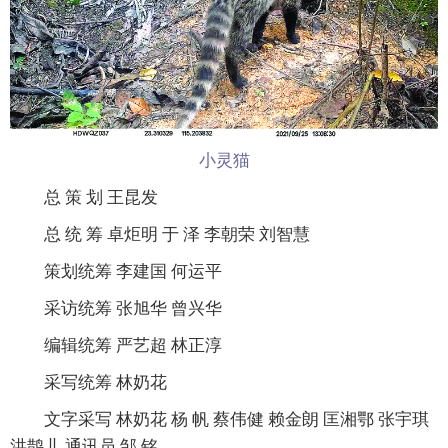
小灵猫
总 策 划 王昆发
总 统 筹 卓炬明 于 泽 李朝荣 刘智慧
策划统筹 李建国 何运平
采访统筹 张旭华 曾兴华
编辑统筹 严艺超 林正淳
采写统筹 林奶花
文字采写 林奶花 杨 帆 蔡伟健 赖金朗 匡湘鄂 张宇琪
洪鹊儿 通讯员 邹 铭