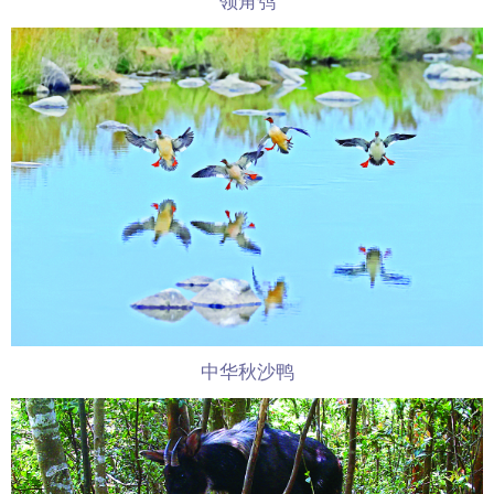
领角鸮
中华秋沙鸭