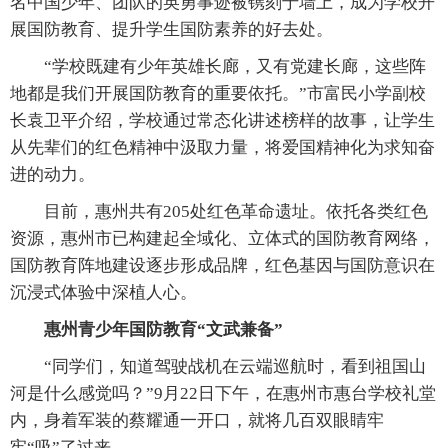
名中国少年、团队的英勇事迹被镌刻于墙上，成为学校开
展国防教育、提升学生国防素养的好去处。
“学校既建有少年英雄长廊，又有党建长廊，这些阵
地都是我们开展国防教育的重要依托。”市富民小学副校
长袁卫平介绍，学校通过常态化讲述榜样的故事，让学生
从先辈们的红色精神中汲取力量，将爱国精神化为求知奋
进的动力。
目前，惠州共有205处红色革命遗址。依托各类红色
资源，惠州市已构建起全域化、立体式的国防教育网络，
国防教育阵地建设逐步形成品牌，红色基因与国防意识在
沉浸式体验中深植人心。
惠州青少年国防教育“文武兼备”
“同学们，知道驾驶战机在云端巡航时，看到祖国山
河是什么感觉吗？”9月22日下午，在惠州市惠台学校礼堂
内，身着军装的蔡耀通一开口，就将几百双眼睛牢
牢“吸”了过来。