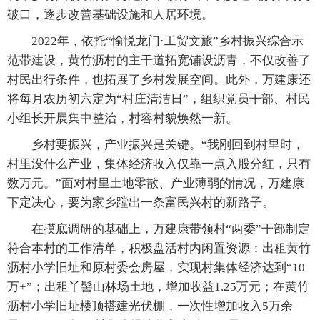
破口，逐步改善基础设施和人居环境。
2022年，依托“愉悦龙门·工贸文旅”乡村振兴综合示
范带建设，黄竹沥村的主干道拓宽铺设沥青，不仅改善了
村民出行条件，也拓展了乡村发展空间。此外，万建康还
将每月农历初六定为“村庄清洁日”，组织党员干部、村民
小组长开展集中整治，村容村貌焕然一新。
乡村要振兴，产业振兴是关键。“我刚回到村里时，
村里没什么产业，集体经济收入仅靠一点入股分红，只有
数万元。”面对村里土地零散、产业薄弱的情况，万建康
下定决心，要为家乡蹚出一条富民兴村的新路子。
在摸底调研的基础上，万建康带领村“两委”干部制定
符合本村的工作清单，积极盘活村内闲置资源：出租黄竹
沥村小学旧址和原村委会房屋，实现村集体经济达到“10
万+”；出租丫髻山林场土地，增加收益1.25万元；在黄竹
沥村小学旧址楼顶搭建光伏棚，一次性增加收入5万余