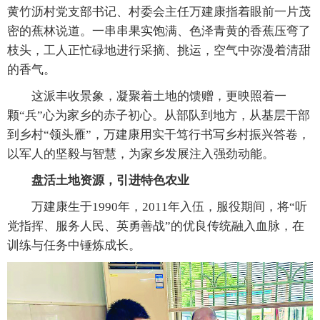
黄竹沥村党支部书记、村委会主任万建康指着眼前一片茂
密的蕉林说道。一串串果实饱满、色泽青黄的香蕉压弯了
枝头，工人正忙碌地进行采摘、挑运，空气中弥漫着清甜
的香气。
这派丰收景象，凝聚着土地的馈赠，更映照着一
颗“兵”心为家乡的赤子初心。从部队到地方，从基层干部
到乡村“领头雁”，万建康用实干笃行书写乡村振兴答卷，
以军人的坚毅与智慧，为家乡发展注入强劲动能。
盘活土地资源，引进特色农业
万建康生于1990年，2011年入伍，服役期间，将“听
党指挥、服务人民、英勇善战”的优良传统融入血脉，在
训练与任务中锤炼成长。