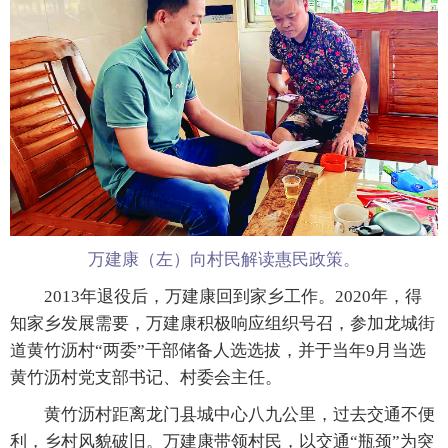
万建康（左）向村民解读惠民政策。
2013年退役后，万建康回到家乡工作。2020年，得
知家乡发展需要，万建康积极响应组织号召，参加龙城街
道黄竹沥村“两委”干部储备人选选拔，并于当年9月当选
黄竹沥村党支部书记、村委会主任。
黄竹沥村距离龙门县城中心八九公里，过去交通不便
利，乡村风貌破旧。万建康带领村民，以交通“瓶颈”为突