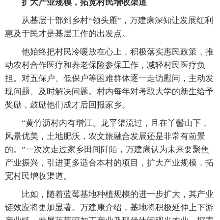
扩大产业规模，拓宽村民增收渠道
从基层干部到乡村“领头雁”，万建康深知让发展红利
惠及于民才是基层工作的出发点。
他始终把村民冷暖放在心上，积极落实惠民政策，推
动农村合作医疗和养老保险参保工作，减轻村民医疗负
担。对五保户、低保户等困难群体逐一走访慰问，主动发
现问题、及时解决问题。村内每年对考取大学的新生给予
奖励，鼓励他们成才后回报家乡。
“黄竹沥村内有增江、龙平渠流过，且在丫髻山下，
风景优美，土地肥沃，农文旅融合发展还是非常有前景
的。”一次次走过家乡田间阡陌，万建康认为未来要聚焦
产业振兴，引进更多适合本村的项目，扩大产业规模，拓
宽村民增收渠道。
比如，随着蓝莓基地种植规模的进一步扩大，其产业
链效应将更加显著。万建康介绍，基地将积极延伸上下游