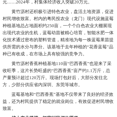
元……2024年，村集体经济收入突破20万元。
黄竹沥村还积极引进特色农业，盘活土地资源，促进
村民增收致富。村内的粤民投农业（龙门）现代设施蓝莓
种植基地总占地面积约250亩，一个个白色农业大棚展现
出现代农业的生机，蓝莓幼苗被精心培育，智能水肥一体
化技术通过密布的塑料管道，精准地为每一株蓝莓果苗提
供所需的水分与养分。该基地于去年种植的“花香蓝莓”品
种已有收成，在市场上具有较强的竞争力。
黄竹沥村香蕉种植基地110亩“巴西香蕉”也迎来了采
收旺季，这片长势旺盛的“巴西香蕉”亩产约1.1万斤，总
产量预计超过120万斤。现场打包好后，大部分发往北
方，少部分供应省内深圳、东莞等城市。
蓝莓基地和“巴西香蕉”基地不仅带来了良好的经济效
益，还为村民提供了稳定的就业岗位，有效促进村民增收
致富。