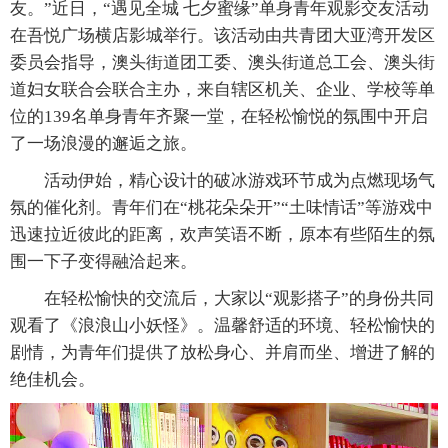
友。”近日，“遇见全城 七夕蜜缘”单身青年观影交友活动
在吾悦广场横店影城举行。该活动由共青团大亚湾开发区
委员会指导，澳头街道团工委、澳头街道总工会、澳头街
道妇女联合会联合主办，来自辖区机关、企业、学校等单
位的139名单身青年齐聚一堂，在轻松愉悦的氛围中开启
了一场浪漫的邂逅之旅。
活动伊始，精心设计的破冰游戏环节成为点燃现场气
氛的催化剂。青年们在“桃花朵朵开”“土味情话”等游戏中
迅速拉近彼此的距离，欢声笑语不断，原本有些陌生的氛
围一下子变得融洽起来。
在轻松愉快的交流后，大家以“观影搭子”的身份共同
观看了《浪浪山小妖怪》。温馨舒适的环境、轻松愉快的
剧情，为青年们提供了放松身心、并肩而坐、增进了解的
绝佳机会。