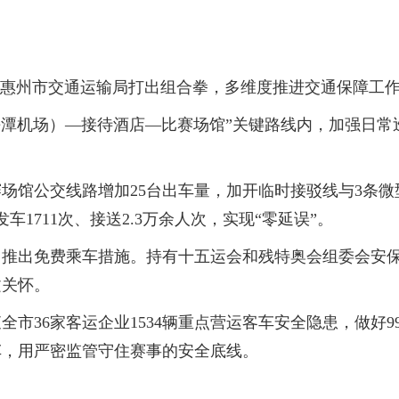
惠州市交通运输局打出组合拳，多维度推进交通保障工作
潭机场）—接待酒店—比赛场馆”关键路线内，加强日常
馆公交线路增加25台出车量，加开临时接驳线与3条微
1711次、接送2.3万余人次，实现“零延误”。
出免费乘车措施。持有十五运会和残特奥会组委会安保
文关怀。
36家客运企业1534辆重点营运客车安全隐患，做好99
车，用严密监管守住赛事的安全底线。