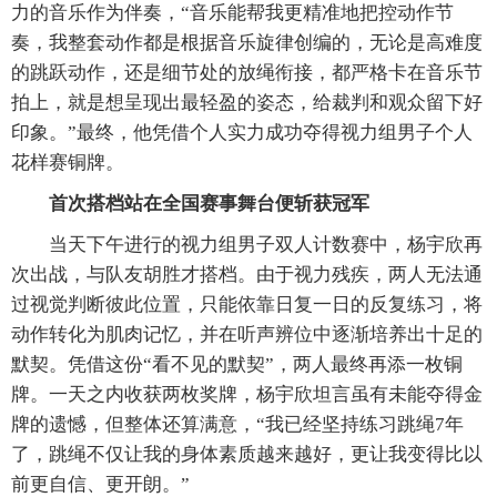
力的音乐作为伴奏，“音乐能帮我更精准地把控动作节
奏，我整套动作都是根据音乐旋律创编的，无论是高难度
的跳跃动作，还是细节处的放绳衔接，都严格卡在音乐节
拍上，就是想呈现出最轻盈的姿态，给裁判和观众留下好
印象。”最终，他凭借个人实力成功夺得视力组男子个人
花样赛铜牌。
首次搭档站在全国赛事舞台便斩获冠军
当天下午进行的视力组男子双人计数赛中，杨宇欣再
次出战，与队友胡胜才搭档。由于视力残疾，两人无法通
过视觉判断彼此位置，只能依靠日复一日的反复练习，将
动作转化为肌肉记忆，并在听声辨位中逐渐培养出十足的
默契。凭借这份“看不见的默契”，两人最终再添一枚铜
牌。一天之内收获两枚奖牌，杨宇欣坦言虽有未能夺得金
牌的遗憾，但整体还算满意，“我已经坚持练习跳绳7年
了，跳绳不仅让我的身体素质越来越好，更让我变得比以
前更自信、更开朗。”