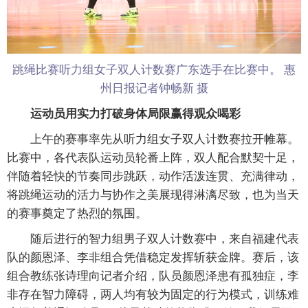
跳绳比赛听力组女子双人计数赛广东选手在比赛中。 惠
州日报记者钟畅新 摄
运动员用实力打破身体局限赢得观众喝彩
上午的赛事率先从听力组女子双人计数赛拉开帷幕。
比赛中，各代表队运动员轮番上阵，双人配合默契十足，
伴随着轻快的节奏同步跳跃，动作活泼连贯、充满律动，
将跳绳运动的活力与协作之美展现得淋漓尽致，也为当天
的赛事奠定了热烈的氛围。
随后进行的智力组男子双人计数赛中，来自福建代表
队的颜恩泽、李非组合凭借稳定发挥斩获金牌。赛后，该
组合教练张诗理向记者介绍，队员颜恩泽患有孤独症，李
非存在智力障碍，两人均有较为固定的行为模式，训练难