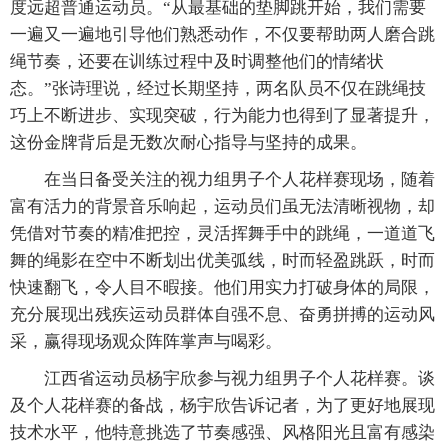
度远超普通运动员。“从最基础的垫脚跳开始，我们需要
一遍又一遍地引导他们熟悉动作，不仅要帮助两人磨合跳
绳节奏，还要在训练过程中及时调整他们的情绪状
态。”张诗理说，经过长期坚持，两名队员不仅在跳绳技
巧上不断进步、实现突破，行为能力也得到了显著提升，
这份金牌背后是无数次耐心指导与坚持的成果。
在当日备受关注的视力组男子个人花样赛现场，随着
富有活力的背景音乐响起，运动员们虽无法清晰视物，却
凭借对节奏的精准把控，灵活挥舞手中的跳绳，一道道飞
舞的绳影在空中不断划出优美弧线，时而轻盈跳跃，时而
快速翻飞，令人目不暇接。他们用实力打破身体的局限，
充分展现出残疾运动员群体自强不息、奋勇拼搏的运动风
采，赢得现场观众阵阵掌声与喝彩。
江西省运动员杨宇欣参与视力组男子个人花样赛。谈
及个人花样赛的备战，杨宇欣告诉记者，为了更好地展现
技术水平，他特意挑选了节奏感强、风格阳光且富有感染