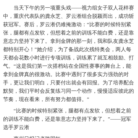
当天下午的另一项重头戏——视力组女子双人花样赛
中，重庆代表队的龚永芝、罗云淅组合脱颖而出，成功斩
获冠军。赛后，罗云淅仍难掩激动：“比赛的时候特别紧
张，腿都有点发软，但想着之前的训练不能白费，还是靠
意志力坚持下来了。拿到金牌的那一刻，我和队友龚永芝
都特别开心！”她介绍，为了备战此次残特奥会，两人每
天都会花数小时进行专项训练，训练累了就互相鼓励、打
气。“这是我们第一次搭档站在全国性赛事的舞台上，能
拿到金牌真的很激动。比赛中遇到了很多实力强劲的对
手，更让我们明白，只要付出就会有回报。为了培养配合
默契，我们平时会反复练习同一个动作，慢慢适应彼此的
节奏，现在看来，所有努力都值得。”
“比赛的时候特别紧张，腿都有点发软，但想着之前
的训练不能白费，还是靠意志力坚持下来了。”
——冠军
选手罗云淅