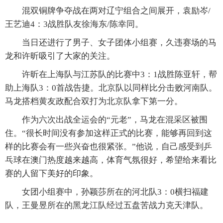
混双铜牌争夺战在两对辽宁组合之间展开，袁励岑/
王艺迪4：3战胜队友徐海东/陈幸同。
当日还进行了男子、女子团体小组赛，久违赛场的马
龙和许昕吸引了大家的关注。
许昕在上海队与江苏队的比赛中3：1战胜陈亚轩，帮
助上海队3：0首战告捷。北京队以同样比分击败河南队。
马龙搭档黄友政配合双打为北京队拿下第一分。
作为六次出战全运会的“元老”，马龙在混采区被围
住。“很长时间没有参加这样正式的比赛，能够再回到这
样的比赛会有一些兴奋也很紧张。”他说，自己感受到乒
乓球在澳门热度越来越高，体育气氛很好，希望给来看比
赛的人留下美好的印象。
女团小组赛中，孙颖莎所在的河北队3：0横扫福建
队，王曼昱所在的黑龙江队经过五盘苦战力克天津队。