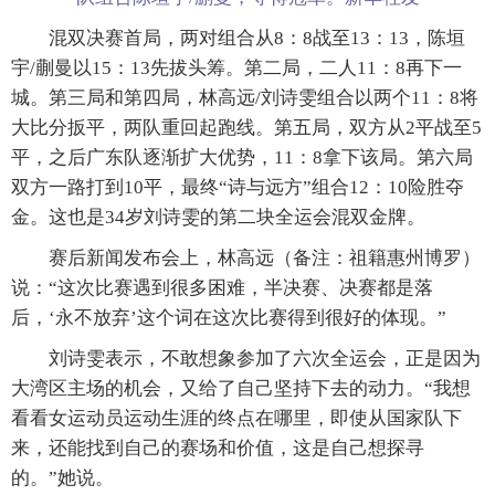
混双决赛首局，两对组合从8：8战至13：13，陈垣
宇/蒯曼以15：13先拔头筹。第二局，二人11：8再下一
城。第三局和第四局，林高远/刘诗雯组合以两个11：8将
大比分扳平，两队重回起跑线。第五局，双方从2平战至5
平，之后广东队逐渐扩大优势，11：8拿下该局。第六局
双方一路打到10平，最终“诗与远方”组合12：10险胜夺
金。这也是34岁刘诗雯的第二块全运会混双金牌。
赛后新闻发布会上，林高远（备注：祖籍惠州博罗）
说：“这次比赛遇到很多困难，半决赛、决赛都是落
后，‘永不放弃’这个词在这次比赛得到很好的体现。”
刘诗雯表示，不敢想象参加了六次全运会，正是因为
大湾区主场的机会，又给了自己坚持下去的动力。“我想
看看女运动员运动生涯的终点在哪里，即使从国家队下
来，还能找到自己的赛场和价值，这是自己想探寻
的。”她说。