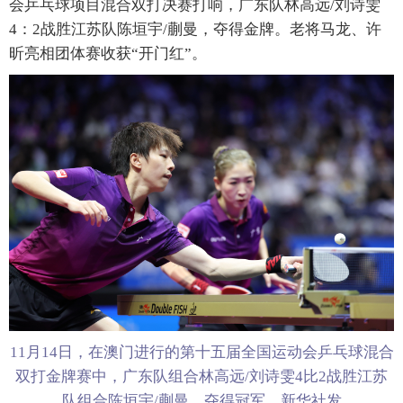
会乒乓球项目混合双打决赛打响，广东队林高远/刘诗雯
4：2战胜江苏队陈垣宇/蒯曼，夺得金牌。老将马龙、许
昕亮相团体赛收获“开门红”。
11月14日，在澳门进行的第十五届全国运动会乒乓球混合
双打金牌赛中，广东队组合林高远/刘诗雯4比2战胜江苏
队组合陈垣宇/蒯曼，夺得冠军。新华社发