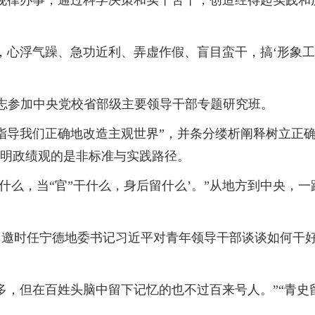
律办事，通过科学决策和实干苦干，创造经得起实践和
浮气躁、急功近利、弄虚作假、盲目蛮干，搞‘形象工程
志参加中央党校省部级主要领导干部专题研究班。
导我们正确地改造主观世界”，并条分缕析阐释树立正确
阐明政绩观的是非标准与实践路径。
么，当“官”干什么，身后留什么’。”从地方到中央，
邀时任宁德地委书记习近平对青年领导干部谈谈如何干好
，但在百姓头脑中留下记忆的也不过百来号人。”“青史