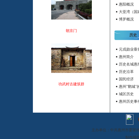
惠阳概况
大亚湾（国
博罗概况
朝京门
历史
元戎勋业垂
惠州简介
历史名城惠
历史沿革
国民经济
功武村古建筑群
惠州"鹅城"
城区历史
惠州历史事
主办单位：中共惠州市委宣传
制作维