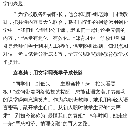
学的兴趣。
作为学校教务科副科长，他会和理科组老师一同做教
研，把共性内容最大化联合，将不同学科的创意运用到化
学中。“我们也会组织公开课，老师们一起讨论要完善的
内容，让课堂有趣化、有效化。”郑育才说，学校也积极
引导老师们善于利用人工智能，课堂随机出题、知识点AI
对话、考后试卷分析成表等，全方位赋能教师教育教学水
平提升。
袁嘉莉：用文字照亮学子成长路
“同学们，别低头——皇冠会掉！来，抬头看黑
板！”这句带着网络热梗的提醒，总能让语文老师袁嘉莉
的课堂瞬间充满笑声。作为高职班教师，她采用年轻人语
言密码，敲开学生心门。从初入职时被学生评价“太严
肃”，到如今被称为“最懂我们的袁姐”，5年时间，她走出
一条“严慈相济、情理交融”的育人之路。