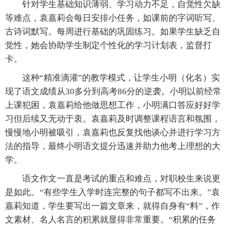
针对学生基础知识薄弱、学习动力不足，自觉性欠缺
等难点，袁嘉莉会每日安排小任务，如课前的字词听写、
古诗词默写。每周进行基础的巩固练习。如果学生缺乏自
觉性，她会协助学生制定个性化的学习计划表，监督打
卡。
这种“精准滴灌”的教学模式，让学生小明（化名）实
现了语文成绩从30多分到高考86分的逆袭。小明以前经常
上课犯困，袁嘉莉给他做思想工作，小明满口答应好好学
习但后续又无动于衷。袁嘉莉及时调整课程语言和氛围，
慢慢地小明被吸引，袁嘉莉也反复找他谈心并进行学习方
法的指导，最终小明语文提分迅速并助力他考上理想的大
学。
语文作文一直是考试的重点和难点，对职校生来说更
是如此。“有些学生入学时连完整的句子都写不出来。”袁
嘉莉知道，学生要写出一篇文章来，就得自身有“料”，作
文素材、名人名言的积累就显得非常重要。“积累的任务