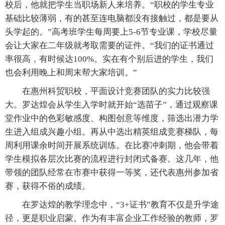
校后，他就把学生当职场新人来培养。“职校的学生专业
基础比较薄弱，有的甚至连电脑都没有接触过，都是要从
头学起的。”高考班学生每周要上5-6节专业课，学校尽量
会让大家在二年级就考取需要的证件。“我们的证书通过
率很高，有时候达100%。实在有个别后进的学生，我们
也会利用晚上和周末帮大家培训。”
在惠州科贸职校，平面设计竞赛团队的实力比较强
大。罗达煌会从学生入学时就开始“选苗子”，通过观察课
堂作业中的色彩敏感度、构图创意等维度，筛选出潜力学
生进入组成兴趣小组。再从中选出精英组成竞赛梯队，每
周利用课余时间开展系统训练。在比赛冲刺期，他会带着
学生模拟各层次比赛的流程进行封闭式备赛。这几年，他
带领的团队经常在市赛中获得一等奖，还代表惠州参加省
赛，获得不俗的成绩。
在罗达煌的教学理念中，“3+证书”教育不仅是升学途
径，更是职业启蒙。作为有丰富企业工作经验的教师，罗