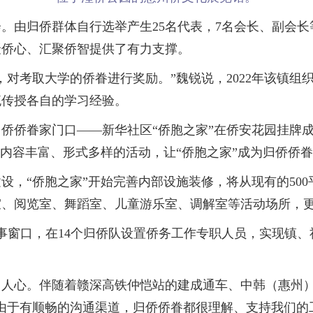
。由归侨群体自行选举产生25名代表，7名会长、副会
聚侨心、汇聚侨智提供了有力支撑。
考取大学的侨眷进行奖励。”魏锐说，2022年该镇组
流传授各自的学习经验。
侨侨眷家门口——新华社区“侨胞之家”在侨安花园挂牌成
…内容丰富、形式多样的活动，让“侨胞之家”成为归侨侨
“侨胞之家”开始完善内部设施装修，将从现有的500平
室、阅览室、舞蹈室、儿童游乐室、调解室等活动场所，
窗口，在14个归侨队设置侨务工作专职人员，实现镇、
心。伴随着赣深高铁仲恺站的建成通车、中韩（惠州）
由于有顺畅的沟通渠道，归侨侨眷都很理解、支持我们的