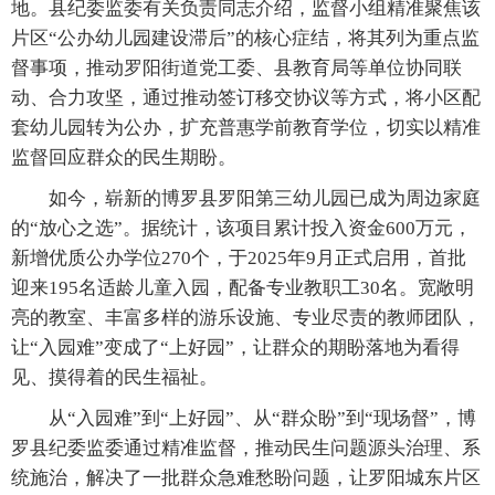
地。县纪委监委有关负责同志介绍，监督小组精准聚焦该
片区“公办幼儿园建设滞后”的核心症结，将其列为重点监
督事项，推动罗阳街道党工委、县教育局等单位协同联
动、合力攻坚，通过推动签订移交协议等方式，将小区配
套幼儿园转为公办，扩充普惠学前教育学位，切实以精准
监督回应群众的民生期盼。
如今，崭新的博罗县罗阳第三幼儿园已成为周边家庭
的“放心之选”。据统计，该项目累计投入资金600万元，
新增优质公办学位270个，于2025年9月正式启用，首批
迎来195名适龄儿童入园，配备专业教职工30名。宽敞明
亮的教室、丰富多样的游乐设施、专业尽责的教师团队，
让“入园难”变成了“上好园”，让群众的期盼落地为看得
见、摸得着的民生福祉。
从“入园难”到“上好园”、从“群众盼”到“现场督”，博
罗县纪委监委通过精准监督，推动民生问题源头治理、系
统施治，解决了一批群众急难愁盼问题，让罗阳城东片区