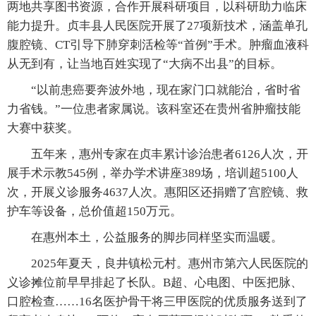
两地共享图书资源，合作开展科研项目，以科研助力临床
能力提升。贞丰县人民医院开展了27项新技术，涵盖单孔
腹腔镜、CT引导下肺穿刺活检等“首例”手术。肿瘤血液科
从无到有，让当地百姓实现了“大病不出县”的目标。
“以前患癌要奔波外地，现在家门口就能治，省时省
力省钱。”一位患者家属说。该科室还在贵州省肿瘤技能
大赛中获奖。
五年来，惠州专家在贞丰累计诊治患者6126人次，开
展手术示教545例，举办学术讲座389场，培训超5100人
次，开展义诊服务4637人次。惠阳区还捐赠了宫腔镜、救
护车等设备，总价值超150万元。
在惠州本土，公益服务的脚步同样坚实而温暖。
2025年夏天，良井镇松元村。惠州市第六人民医院的
义诊摊位前早早排起了长队。B超、心电图、中医把脉、
口腔检查……16名医护骨干将三甲医院的优质服务送到了