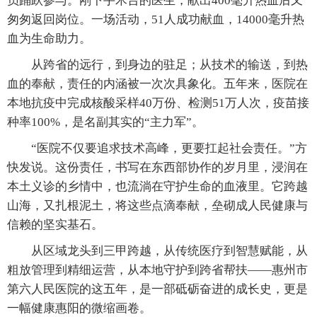
员踊跃参与。刚下手术台的医生，献出400毫升热血后又
匆匆返回岗位。一场活动，51人成功献血，14000毫升热
血为生命助力。
从跨省的远行，到身边的驻足；从技术的输送，到热
血的奉献，责任的内涵被一次次具象化。五年来，医院在
本地抗疫中完成核酸采样40万份、检测51万人次，疫苗接
种率100%，是名副其实的“主力军”。
“医院不仅要追求技术高峰，更要扛起社会责任。”方
快发说。这份责任，书写在东西部协作的岁月里，浸润在
本土义诊的乡情中，也流淌在守护生命的血液里。它跨越
山海，又扎根泥土，将这些点滴奉献，垒砌成人民健康与
信赖的坚实基石。
从区域龙头到三甲跨越，从传统医疗到智慧赋能，从
粗放管理到精细运营，从本地守护到跨省帮扶——惠州市
第六人民医院的这五年，是一部砥砺奋进的成长史，更是
一幅健康惠阳的微缩画卷。