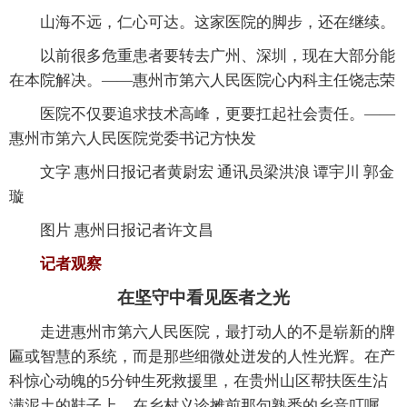
山海不远，仁心可达。这家医院的脚步，还在继续。
以前很多危重患者要转去广州、深圳，现在大部分能
在本院解决。
——惠州市第六人民医院心内科主任饶志荣
医院不仅要追求技术高峰，更要扛起社会责任。
——
惠州市第六人民医院党委书记方快发
文字 惠州日报记者黄尉宏 通讯员梁洪浪 谭宇川 郭金
璇
图片 惠州日报记者许文昌
记者观察
在坚守中看见医者之光
走进惠州市第六人民医院，最打动人的不是崭新的牌
匾或智慧的系统，而是那些细微处迸发的人性光辉。在产
科惊心动魄的5分钟生死救援里，在贵州山区帮扶医生沾
满泥土的鞋子上，在乡村义诊摊前那句熟悉的乡音叮嘱