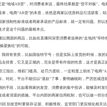
是“地域AB货”，对消费者来说，最终结果都是“货不对板”。电商
来，电商“AB货”的本质，依然是商家以优质样品引流获客，
国家强制性标准或者商家承诺的产品标准，就一定有问题。所以
这才是这个问题的最根本点。
难以溯源的商品，比如在直播间深受消费者追捧的“走地鸡”等特
偷梁换柱”的可能。
，我得有资质，比如国妆特字号；但是实际上发货的时候，发的
去排查，它又是正规的，完全是带有作假的性质，这才是真正的“
江指出，维权门槛高、处罚力度轻，一定程度上助长了电商“AB
诈。对此，平台不能仅以“退款”了事，要明确细则，严厉惩戒违
测的手段，比如看商家的发货、消费者的集中投诉，能够及时发
改或者清退的措施。平台内部的商家信用机制，也可以做一些分
到区别发货时要留存证据、积极维权。监管部门更应细化相关法律