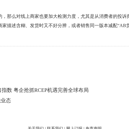
的，那么对线上商家也要加大检测力度，尤其是从消费者的投诉
家描述含糊、发货时又不好分辨，或者销售同一版本减配“AB货
指数 粤企抢抓RCEP机遇完善全球布局
强业态
关于我们
|
联系我们
|
网上订报
|
免责声明