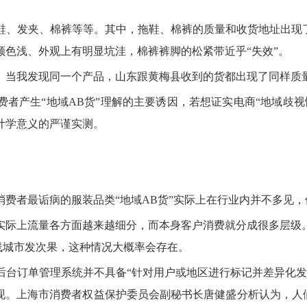
鞋、发夹、棉裤等等。其中，拖鞋、棉裤的质量和收货地址出现了
色浅、外观上有明显坑洼，棉裤裤脚的松紧带近乎“失效”。
。当我发现同一个产品，山东跟黄梅县收到的货都出现了同样质
者产生“地域AB货”理解的主要诱因，若想证实电商“地域歧
计学意义的严谨实测。
费者最诟病的服装品类“地域AB货”实际上在行业内并不多见，
实际上流量各方面越来越细分，而本身客户消费就分成很多层级
线城市发次果，这种情况大概率会存在。
后台订单管理系统并不具备“针对用户或地区进行标记并差异化发
现。上海市消费者权益保护委员会副秘书长唐健盛分析认为，人们