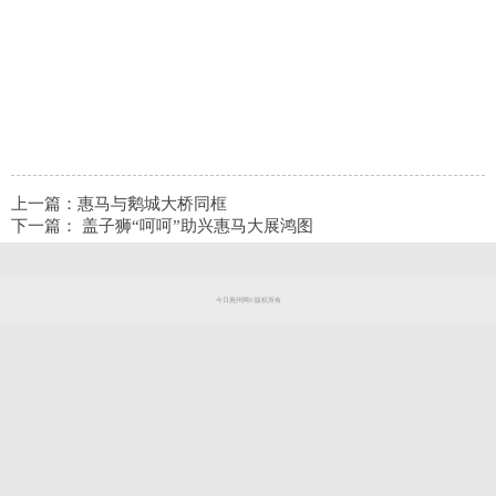
上一篇：
惠马与鹅城大桥同框
下一篇：
盖子狮“呵呵”助兴惠马大展鸿图
今日惠州网©版权所有