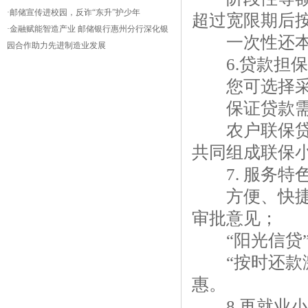
·
邮储宣传进校园，反诈“东升”护少年
超过宽限期后
·
金融赋能智造产业 邮储银行惠州分行深化银
一次性还本付
园合作助力先进制造业发展
6.贷款担保
您可选择采用
保证贷款需要
农户联保贷款
共同组成联保
7. 服务特
方便、快捷，
审批意见；
“阳光信贷”
“按时还款激
惠。
8.再就业小