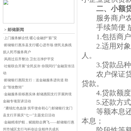
二、小额
服务商户农户
手续简便 
>
邮储新闻
1.包括商户
·
上门服务解企忧 暖心金融护“薪”安
2.适用对象 
·
邮储银行惠东县支行暖心进市场 便民兑换残
损人民币服务商户
人。
·
风雨过后齐整治 卫生洁净护平安
3.贷款品种
·
社银联合开展“全民反诈 你我同行”金融宣传活
农户保证贷款
动
·
邮储银行惠阳支行：送金融服务进街道 助
贷款。
企“智改数转”
4.贷款额度 
·
金融服务前移惠实体 邮储惠阳支行开展跨境
5.还款方式
金融专项宣讲活动
·
“赓续红色血脉 筑牢使命初心”| 邮储银行龙门
等额本息还款
县支行开展庆“七一”主题党日活动
本息；
·
金融精准护航，赋能助企腾飞——邮储银行惠
阶段性等额本
州市城区支行与科创企业相伴共成长