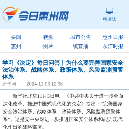
电脑版
要闻
视频
城市公告
惠州日报
惠州
图片
镇直播
东江时报
学习《决定》每日问答丨为什么要完善国家安全
法治体系、战略体系、政策体系、风险监测预警
体系
新华网 2024-11-03 12:36
新华社北京11月3日电 《中共中央关于进一步全面
深化改革、推进中国式现代化的决定》提出：“完善国家
安全法治体系、战略体系、政策体系、风险监测预警体
系”。这是党中央对进一步推进国家安全体系和能力现代
化作出的战略部署。