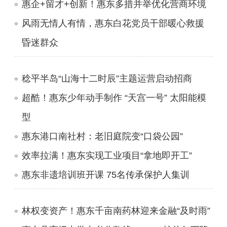
惠企+留才+创新！惠东多措并举优化营商环境
风雨无情人有情，惠东白花党员干部暖心救援
昏迷群众
稔平半岛“山海十二时辰”主题运营启动招商
超酷！惠东少年动手制作 “天宫一号” 太阳能模
型
惠东港口南社村：老旧庭院变“口袋公园”
效率拉满！惠东实现工业项目“拿地即开工”
惠东非遗培训班开课 75名传承保护人集训
林权变资产！惠东千亩南药林迎来金融“及时雨”