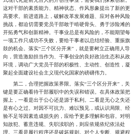
式现代化是前无古人的开创性事业，需要我们探索创新。
这对干部的素质能力、精神状态、作风形象提出了新的更
高要求。前进道路上，破解改革发展难题、应对各种风险
挑战，都迫切需要党员干部敢于啃硬骨头、勇于涉险滩的
开拓勇气和创新精神。干事业总是有风险的，不能期望每
一项工作只成功不失败，要给干事者以总结经验、重振旗
鼓的机会。落实“三个区分开来”，就是要树立正确用人导
向，营造激励担当作为、干事创业的良好政治生态和从政
环境，调动广大党员干部的积极性、主动性、创造性，凝
聚起全面建设社会主义现代化国家的磅礴伟力。
第二，合理把握政策界限。落实“三个区分开来”，关
键是要正确看待干部履职中的失误和错误。在具体政策把
握上，一看是出于公心还是源于私利。二看是无心之失还
是有心之过。对因不可抗力、难以预见，或认识局限、经
验不足等因素造成损失的，应给予更多理解和包容。对明
知故犯、蓄意违规、失职渎职的，则应依规依纪依法处
理。三看是履行程序还是破坏规则。对个人专断、规避程