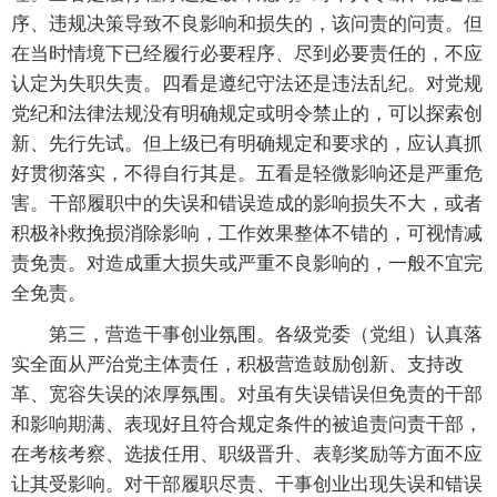
序、违规决策导致不良影响和损失的，该问责的问责。但
在当时情境下已经履行必要程序、尽到必要责任的，不应
认定为失职失责。四看是遵纪守法还是违法乱纪。对党规
党纪和法律法规没有明确规定或明令禁止的，可以探索创
新、先行先试。但上级已有明确规定和要求的，应认真抓
好贯彻落实，不得自行其是。五看是轻微影响还是严重危
害。干部履职中的失误和错误造成的影响损失不大，或者
积极补救挽损消除影响，工作效果整体不错的，可视情减
责免责。对造成重大损失或严重不良影响的，一般不宜完
全免责。
第三，营造干事创业氛围。各级党委（党组）认真落
实全面从严治党主体责任，积极营造鼓励创新、支持改
革、宽容失误的浓厚氛围。对虽有失误错误但免责的干部
和影响期满、表现好且符合规定条件的被追责问责干部，
在考核考察、选拔任用、职级晋升、表彰奖励等方面不应
让其受影响。对干部履职尽责、干事创业出现失误和错误