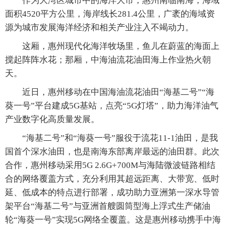
作为大湾区城市中的海洋大市，惠州南临南海，海域
面积4520平方公里，海岸线长281.4公里，广袤的海域资
源为城市发展海洋经济和相关产业注入不竭动力。
这厢，惠州现代化海洋牧场里，鱼儿在蔚蓝的海面上
搅起阵阵水花；那厢，中海油流花油田海上作业热火朝
天。
近日，惠州移动在中国海油流花油田“海基二号”“海
葵一号”平台建成5G基站，点亮“5G灯塔”，助力海洋油气
产业数字化高质量发展。
“海基二号”和“海葵一号”服役于流花11-1油田，是我
国首个深水油田，也是南海东部离岸最远的油田群。此次
合作，惠州移动采用5G 2.6G+700M与海陆微波链路相结
合的网络覆盖方式，充分利用其超远距离、大带宽、低时
延、低成本的特点进行部署，成功助力亚洲第一深水导管
架平台“海基二号”与亚洲首艘圆筒型海上浮式生产储油
轮“海葵一号”实现5G网络全覆盖。这是惠州移动携手中海