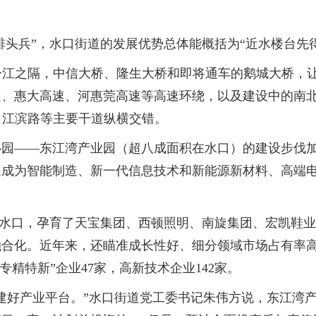
头兵”，水口街道的发展优势总体能概括为“近水楼台先得
江之隔，中信大桥、隆生大桥和即将通车的鹅城大桥，让
速、惠大高速、河惠莞高速等高速环绕，以及建设中的南
、江滨路等主要干道纵横交错。
——东江湾产业园（超八成面积在水口）的建设步伐加快
速成为智能制造、新一代信息技术和新能源新材料、高端
镇水口，孕育了天宝集团、西顿照明、南旋集团、宏凯鞋
合化。近年来，还瞄准成长性好、细分领域市场占有率高
专精特新”企业47家，高新技术企业142家。
好产业平台。”水口街道党工委书记朱伟方说，东江湾产