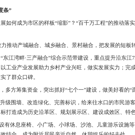
度条”
如何成为市区的样板“缩影”？“百千万工程”的推动落
力推动产城融合、城乡融合、景村融合，把发展的短板转
“东江湾畔·三产融合”综合示范带建设，重点提升沿东江
以工业产业发展助力乡村产业兴旺，做实发展实力；完成樟
做实了群众口碑。
多方筹集资金，突出抓好“七个一”建设，做美好看的“面
升级围墙、改造绿化、完善标识，给来往水口的市民游客
目标打造成为历史沿革区、规划展示区、建设成效区、特
，设有休息座椅、小广场、小球场、沙池、儿童游乐设施
有效结合，成为附近居民亲近自然、休憩娱乐的好去处。