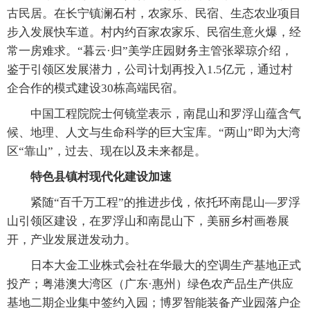
古民居。在长宁镇澜石村，农家乐、民宿、生态农业项目
步入发展快车道。村内约百家农家乐、民宿生意火爆，经
常一房难求。“暮云·归”美学庄园财务主管张翠琼介绍，
鉴于引领区发展潜力，公司计划再投入1.5亿元，通过村
企合作的模式建设30栋高端民宿。
中国工程院院士何镜堂表示，南昆山和罗浮山蕴含气
候、地理、人文与生命科学的巨大宝库。“两山”即为大湾
区“靠山”，过去、现在以及未来都是。
特色县镇村现代化建设加速
紧随“百千万工程”的推进步伐，依托环南昆山—罗浮
山引领区建设，在罗浮山和南昆山下，美丽乡村画卷展
开，产业发展迸发动力。
日本大金工业株式会社在华最大的空调生产基地正式
投产；粤港澳大湾区（广东·惠州）绿色农产品生产供应
基地二期企业集中签约入园；博罗智能装备产业园落户企