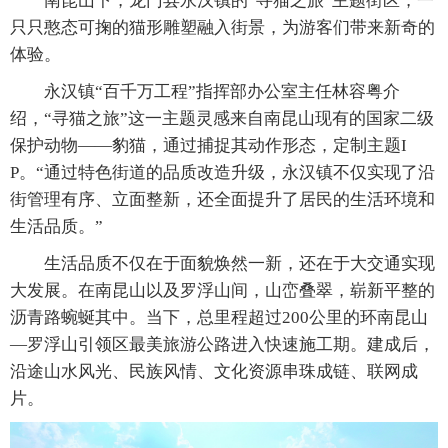
南昆山下，龙门县永汉镇的“寻猫之旅”主题街区，一
只只憨态可掬的猫形雕塑融入街景，为游客们带来新奇的
体验。
永汉镇“百千万工程”指挥部办公室主任林容粤介
绍，“寻猫之旅”这一主题灵感来自南昆山现有的国家二级
保护动物——豹猫，通过捕捉其动作形态，定制主题I
P。“通过特色街道的品质改造升级，永汉镇不仅实现了沿
街管理有序、立面整新，还全面提升了居民的生活环境和
生活品质。”
生活品质不仅在于面貌焕然一新，还在于大交通实现
大发展。在南昆山以及罗浮山间，山峦叠翠，崭新平整的
沥青路蜿蜒其中。当下，总里程超过200公里的环南昆山
—罗浮山引领区最美旅游公路进入快速施工期。建成后，
沿途山水风光、民族风情、文化资源串珠成链、联网成
片。