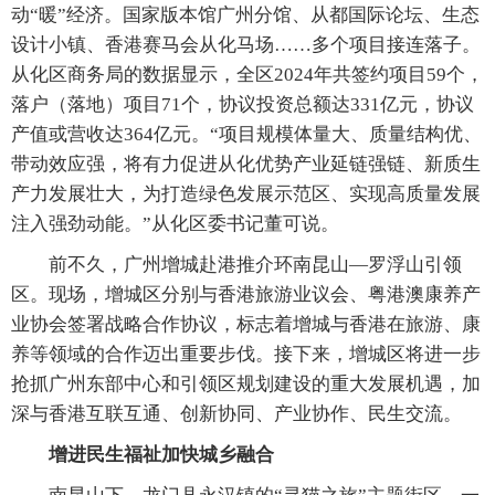
动“暖”经济。国家版本馆广州分馆、从都国际论坛、生态
设计小镇、香港赛马会从化马场……多个项目接连落子。
从化区商务局的数据显示，全区2024年共签约项目59个，
落户（落地）项目71个，协议投资总额达331亿元，协议
产值或营收达364亿元。“项目规模体量大、质量结构优、
带动效应强，将有力促进从化优势产业延链强链、新质生
产力发展壮大，为打造绿色发展示范区、实现高质量发展
注入强劲动能。”从化区委书记董可说。
前不久，广州增城赴港推介环南昆山—罗浮山引领
区。现场，增城区分别与香港旅游业议会、粤港澳康养产
业协会签署战略合作协议，标志着增城与香港在旅游、康
养等领域的合作迈出重要步伐。接下来，增城区将进一步
抢抓广州东部中心和引领区规划建设的重大发展机遇，加
深与香港互联互通、创新协同、产业协作、民生交流。
增进民生福祉加快城乡融合