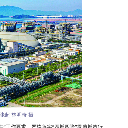
超 林明奇 摄
”工作要求，严格落实“四增四降”提质增效行