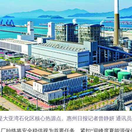
是大亚湾石化区核心热源点。惠州日报记者曾静妍 通讯员张
始终将安全稳供视为首要任务，紧扣“迎峰度夏能源保供