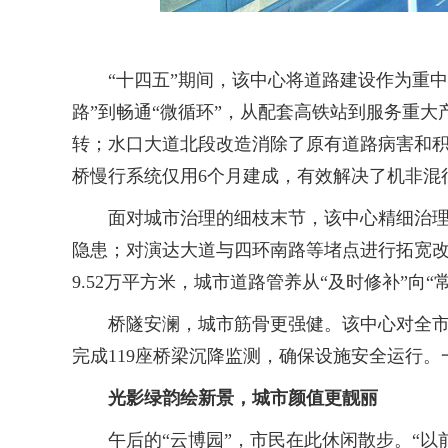
“十四五”期间，该中心将道路建设作为重中之
路”到畅通“微循环”，从配套高铁站到服务重
转；水口大道北段改造消除了原有道路病害和
桥慢行系统仅用6个月建成，有效解决了机非混
面对城市治理的细枝末节，该中心精细治理，推
隐患；对演达大道与四环南路等堵点进行拓宽改
9.52万平方米，城市道路管养从“及时修补”向“
桥隧安澜，城市筋骨更强健。该中心对全市165
完成119座桥梁沉降监测，确保设施安全运行
光影绿韵绘新景，城市颜值更靓丽
午后的“云博园”，市民在此休闲散步。“以