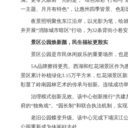
满。更令人眼前一亮的是，“增色添彩”行动与
一主题、月月有特色”，让惠州四季皆景、色彩
夜景照明聚焦东江沿岸，以光影为笔，绘就城
并开展“消除城市暗区”行动，为32条背街小巷
景区公园焕新颜，民生福祉更殷实
景区公园是市民休闲娱乐的重要场所，也是城
5A品牌擦得更亮。西湖和红花湖景区作为惠
景区累计补植绿化3.15万平方米，红花湖景区
彰显了岭南园林艺术的传承与创新。连续成功
治理模式创新见效。该中心创新推行“共建共
府的“独角戏”。“园长制”和联合执法机制，
老旧公园蝶变升级。该中心完成下埔滨江公园
公园重新成为休闲好去处。