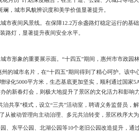
“观花月历”计划深度融合，在主干道、公园、入城口等地
斑斓，城市风貌辨识度和美学价值显著提升。
市夜间风景线。在保障12.2万余盏路灯稳定运行的基
安装路灯，显著提升夜间安全水平。
市形象的重要展示面。“十四五”期间，惠州市市政园林
州的城市名片，在“十四五”期间得到了精心呵护。该中
新增绿化5000平方米，生态基底更加坚实，顺利通过国家5
举办的新春灯会，则极大地提升了景区的文化活力和影响
治共享”模式，设立“三共”活动室，聘请义务监督员，
实现了从被动管理向主动治理、多元共治转变，景区秩序大
、东平公园、北湖公园等10个老旧公园改造提升，通过