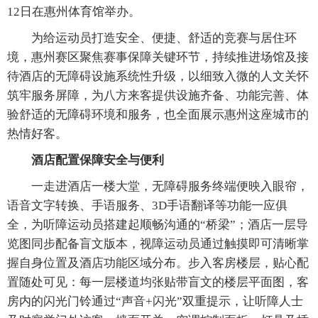
12日在惠州体育馆举办。
为给运动员打造安全、便捷、舒适的竞赛与居住环
境，惠州赛区聚焦赛事保障关键环节，持续推进场馆及接
待酒店的无障碍设施系统性升级，以细致入微的人文关怀
筑牢服务屏障，为八方来客提供设施齐备、功能完善、体
验舒适的无障碍环境和服务，也全面展示惠州这座城市的
热情好客。
酒店配置保障安全与便利
一走进酒店一楼大堂，无障碍服务终端便映入眼帘，
语音文字转换、手语服务、3D手语翻译等功能一应俱
全，为听障运动员搭建起顺畅沟通的“桥梁”；酒店一层导
览图同步配备盲文版本，视障运动员通过触摸即可清晰掌
握自身位置及酒店功能区域分布。步入客房楼层，贴心配
置随处可见：每一层楼道均张贴带盲文的楼层平面图，客
房内的闪光门铃通过“声音+闪光”双重提示，让听障人士