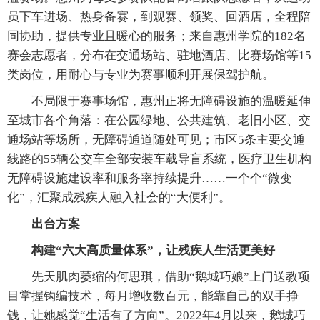
员下车进场、热身备赛，到观赛、领奖、回酒店，全程陪
同协助，提供专业且暖心的服务；来自惠州学院的182名
赛会志愿者，分布在交通场站、驻地酒店、比赛场馆等15
类岗位，用耐心与专业为赛事顺利开展保驾护航。
不局限于赛事场馆，惠州正将无障碍设施的温暖延伸
至城市各个角落：在公园绿地、公共建筑、老旧小区、交
通场站等场所，无障碍通道随处可见；市区5条主要交通
线路的55辆公交车全部安装车载导盲系统，医疗卫生机构
无障碍设施建设率和服务率持续提升……一个个“微变
化”，汇聚成残疾人融入社会的“大便利”。
出台方案
构建“六大高质量体系”，让残疾人生活更美好
先天肌肉萎缩的何思琪，借助“鹅城巧娘”上门送教项
目掌握钩编技术，每月增收数百元，能靠自己的双手挣
钱，让她感觉“生活有了方向”。2022年4月以来，鹅城巧