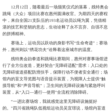
12月12日，随着最后一场颁奖仪式的落幕，残特奥会
跳绳（大众）项目比赛在惠州圆满收官。为期四天的赛程
中，来自全国21支队伍的193名运动员以绳为翼，凭借精
湛的技艺和坚韧的意志，生动诠释了永不言弃、自强不息
的拼搏精神。
赛场上，运动员以跃动的身影书写“生命奇迹”；赛场
外，惠州则以“绣花功夫”诠释着这座城市的温度。
残特奥会跆拳道和跳绳比赛期间，惠州对赛事场馆进
行了全方位改造，更好契合“无障碍适配”需求：入口处的
无障碍坡道搭配防滑扶手，保障行动不便者安全通行；场
馆内的盲文导览图与语音提示装置，为视障人士提供“触
摸导航”和“声音导航”；卫生间的无障碍设施与紧急呼叫
装置，从“入口—通行—使用”全流程消除障碍。
“一进比赛场馆，我就感觉这里无障碍设施挺好
的。”四川省跳绳队低视组运动员吴宜璟说，场馆内盲道