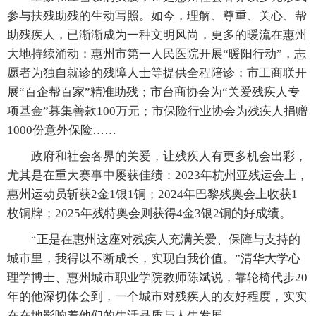
参与扶残助残的生动写照。如今，理解、尊重、关心、帮
助残疾人，已渐渐成为一种文明风尚，更多的暖流在惠州
大地持续涌动：惠州市第一人民医院开展“暖阳行动”，志
愿者为独自就诊的残障人士等提供全程陪诊；市工商联开
展“百企帮百家”精准助残；市台商协会为“关爱残疾人专
项基金”募集善款100万元；市保险行业协会为残疾人捐赠
1000份意外保险……
政府和社会各界的关爱，让残疾人有更多机会出彩，
尤其是在重大赛事中屡获佳绩：2023年杭州亚残运会上，
惠州运动员斩获2金1银1铜；2024年巴黎残奥会上收获1
枚铜牌；2025年残特奥会则获得4金3银2铜的好成绩。
“正是在惠州这座对残疾人充满关爱、保障与支持的
城市里，我得以不断成长，实现自我价值。”清华大学心
理学博士、惠州城市职业学院教师陈斌说，靠轮椅代步20
年的他深切体会到，一个城市对残疾人的友好程度，实实
在在地影响着他们的生活品质与人生发展。