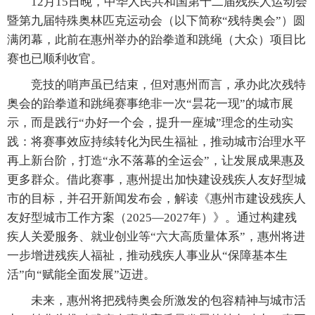
12月15日晚，中华人民共和国第十二届残疾人运动会
暨第九届特殊奥林匹克运动会（以下简称“残特奥会”）圆
满闭幕，此前在惠州举办的跆拳道和跳绳（大众）项目比
赛也已顺利收官。
竞技的哨声虽已结束，但对惠州而言，承办此次残特
奥会的跆拳道和跳绳赛事绝非一次“昙花一现”的城市展
示，而是践行“办好一个会，提升一座城”理念的生动实
践：将赛事效应持续转化为民生福祉，推动城市治理水平
再上新台阶，打造“永不落幕的全运会”，让发展成果惠及
更多群众。借此赛事，惠州提出加快建设残疾人友好型城
市的目标，并召开新闻发布会，解读《惠州市建设残疾人
友好型城市工作方案（2025—2027年）》。通过构建残
疾人关爱服务、就业创业等“六大高质量体系”，惠州将进
一步增进残疾人福祉，推动残疾人事业从“保障基本生
活”向“赋能全面发展”迈进。
未来，惠州将把残特奥会所激发的包容精神与城市活