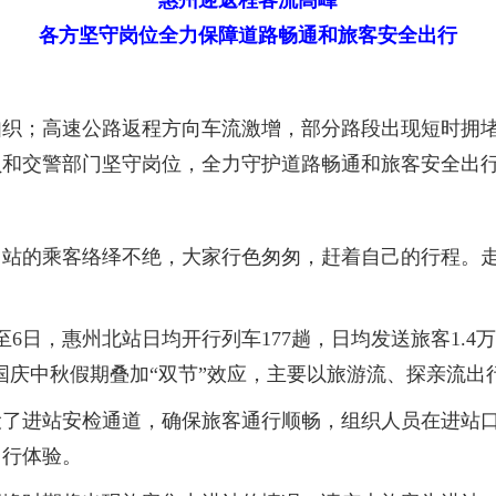
惠州迎返程客流高峰
各方坚守岗位全力保障道路畅通和旅客安全出行
；高速公路返程方向车流激增，部分路段出现短时拥堵现
员和交警部门坚守岗位，全力守护道路畅通和旅客安全出
站的乘客络绎不绝，大家行色匆匆，赶着自己的行程。走
，惠州北站日均开行列车177趟，日均发送旅客1.4万人次
5%。国庆中秋假期叠加“双节”效应，主要以旅游流、探亲流
进站安检通道，确保旅客通行顺畅，组织人员在进站口
出行体验。