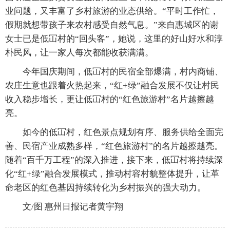
业问题，又丰富了乡村旅游的业态供给。“平时工作忙，
假期就想带孩子来农村感受自然气息。”来自惠城区的谢
女士已是低冚村的“回头客”，她说，这里的好山好水和淳
朴民风，让一家人每次都能收获满满。
今年国庆期间，低冚村的民宿全部爆满，村内商铺、
农庄生意也跟着火热起来，“红+绿”融合发展不仅让村民
收入稳步增长，更让低冚村的“红色旅游村”名片越擦越
亮。
如今的低冚村，红色景点规划有序、服务供给全面完
善、民宿产业成熟多样，“红色旅游村”的名片越擦越亮。
随着“百千万工程”的深入推进，接下来，低冚村将持续深
化“红+绿”融合发展模式，推动村容村貌整体提升，让革
命老区的红色基因持续转化为乡村振兴的强大动力。
文/图 惠州日报记者黄宇翔