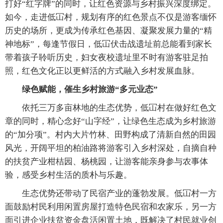
打好“红字牌”的同时，让红色资源与乡村振兴深度绑定。
如今，走进低冚村，规划有序的红色景点不仅是游客缅怀
历史的场所，更成为传承红色基因、凝聚发展力量的“精
神地标”，每逢节假日，低冚伏击战遗址前总能看到家长
带着孩子聆听历史，妇女夜校遗址里不时有游客驻足拍
照，红色文化正以更鲜活的方式融入乡村发展血脉。
绿色赋能，催生乡村旅游“多元业态”
依托三万多亩林地的生态优势，低冚村在做好红色文
章的同时，精心念好“山字经”，让绿色生态成为乡村旅游
的“加分项”。村内大片竹林、田野构成了清新自然的田园
风光，开阔平坦的柏油路将游客引入乡村深处，自摘自种
的扶贫产业柑桔园、杨桃园，让游客能亲身参与农事体
验，感受乡村生活的质朴与乐趣。
生态优势还带动了民宿产业的蓬勃发展。低冚村一方
面鼓励村民利用闲置房屋打造特色民宿和农家乐，另一方
面引进企业扶贫资金盘活闲置土地，既解决了村民就业创