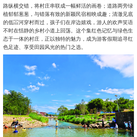
路纵横交错，将村庄串联成一幅鲜活的画卷；道路两旁绿
植郁郁葱葱，与错落有致的新颖民宿相映成趣；清澈见底
的低冚河穿村而过，孩子们在岸边嬉戏，游人的欢声笑语
不时在恬静的乡村小道上回荡。这个集红色记忆与绿色生
态于一体的村庄，正以独特的魅力，成为游客假期追寻红
色足迹、享受田园风光的热门之选。