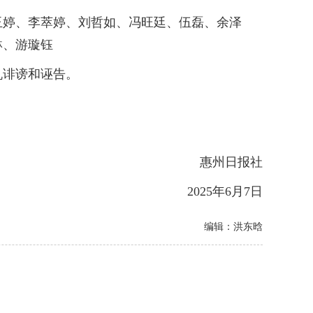
婷、李萃婷、刘哲如、冯旺廷、伍磊、余泽
琳、游璇钰
诽谤和诬告。
惠州日报社
2025年6月7日
编辑：洪东晗