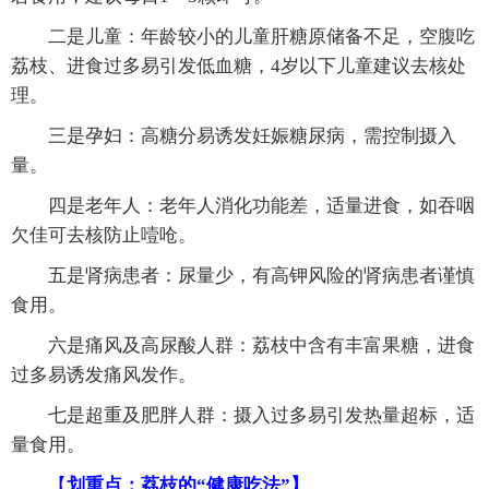
二是儿童：年龄较小的儿童肝糖原储备不足，空腹吃
荔枝、进食过多易引发低血糖，4岁以下儿童建议去核处
理。
三是孕妇：高糖分易诱发妊娠糖尿病，需控制摄入
量。
四是老年人：老年人消化功能差，适量进食，如吞咽
欠佳可去核防止噎呛。
五是肾病患者：尿量少，有高钾风险的肾病患者谨慎
食用。
六是痛风及高尿酸人群：荔枝中含有丰富果糖，进食
过多易诱发痛风发作。
七是超重及肥胖人群：摄入过多易引发热量超标，适
量食用。
【
划重点：荔枝的“健康吃法”】