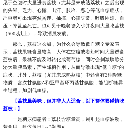
见于空腹时大量进食荔枝（尤其是未成熟荔枝）之后出现
的头晕、乏力、心慌、出汗、肢冷、恶心等低血糖症状，
严重者可出现突然昏迷、抽搐、心律失常、呼吸困难、血
压下降甚至死亡。也可见于晚餐摄入少并夜间大量吃荔枝
（500g以上），导致清晨发病。
那么，荔枝这么甜，为什么会导致低血糖？专家表
示，荔枝果糖含量较高，人体在空腹或者短时间大量进食
荔枝后，果糖不能及时转化成葡萄糖，同时会刺激胰腺分
泌大量胰岛素，产生降糖作用，从而导致出现“低血糖”的
症状。此外，荔枝（尤其未成熟荔枝）中还含有2种降糖
物质，含次甘氨酸A和亚甲基环丙基甘氨酸，能阻断糖异
生过程，加剧低血糖。
【
荔枝虽美味，但并非人人适合，以下群体要谨慎吃
荔枝：】
一是糖尿病患者：荔枝含糖量高，易引起血糖波动，
若食用，建议每日1～3颗即可。