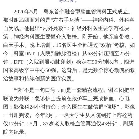
谢乙团。
2020年5月，粤东首个融合型脑血管病科正式成立。
那时谢乙团面对的是“左右手互搏”——神经内科、外科各
自为战。他提出“内外兼攻”：神经外科医生要学溶栓决
策，神经内科医生要懂介入取栓。刚开始，他亲自带教，
白天手术、晚上培训，15名医生全部通过“双栖”考核。如
今，科室DNT（入院到静脉溶栓）从68分钟压缩至25分
钟，DPT（入院到股动脉穿刺）稳定在90分钟以内，闯进
国家高级卒中中心50强。这背后，是无数个惊心动魄的救
治故事和持续创新的医疗实践。
“快”不是一句口号，而是一套精密流程。谢乙团把串
联改为并联：急诊护士提前在救护车上完成抽血、心电
图；影像科24小时待命；介入医生在微信群“候场”，影像
一出即判读。今年2月，一名大学生从入院到打上溶栓药
仅17分钟；5月，87岁老人取栓血管再通仅43分钟，刷新
院内纪录。