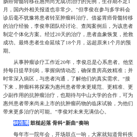
肠癌骨髓转移在惠州尚无成功治疗的先例，生存期不足1
月，国内外相关报道也非常少。”但李俊在参与多学科会
诊后毫不犹豫将患者转至肿瘤科治疗。借鉴胃癌骨髓转移
的治疗经验，李俊率团队经讨论、查阅案例后，为该患者
制定个体化方案。经过20天的治疗，患者血象恢复，抢救
成功。最终患者生命延续了18个月，远超原来1个月的预
期。
从事肿瘤诊疗工作近20年，李俊总是心系患者。他坚
持每日提早到岗，掌握病情动态，确保查房高效精准；并
时常深入病区，与患者沟通，了解他们的真实需求。“接
下来，肿瘤科将探索为惠州患者带来更规范、更精准、更
少副作用的抗肿瘤治疗，也期待与中山大学的合作，可为
惠州患者带来尚未上市的抗肿瘤药物的临床试验，为他们
带来更多治疗的可能。”李俊对未来充满信心。
钟浩博
鼓槌起落 骨科“新曲”奏响
每年市一院年会，开场鼓点一响，大家就知道骨科疾