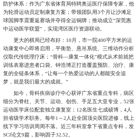
防护体系：作为广东省体育局特聘奥运医疗保障专家，他
为轮滑运动员定制康复方案；带领团队用3个月让沙滩足
球国脚李震重返赛场并夺得全运铜牌；推动成立“深莞惠
中运动医学联盟”，实现湾区医疗资源联动。
更大的棋局已经布好：10月，市一院400平方米的运
动康复中心即将启用，平衡垫、悬吊系统、三维动作分析
仪取代传统理疗床；“骨科—康复一体化”模式从术前就把
训练表塞进患者口袋。钟浩博正打造覆盖预防、治疗、康
复的全链条体系，“让每一个热爱运动的人都能安全追
梦，就是我们最大的成就。”
如今，骨科疾病诊疗中心获评广东省重点专科，病区
细分为脊柱、关节、运动、创伤、手足五大亚专业，52张
运动医学床位配套独立康复室；12名医生七成硕博，4人
担省级学术职务。每年1～2人赴全国顶尖医院进修，线上
线下学习培训周周不落。近三年科室拿下省重点专科，发
SCI论文9篇，影响因子32.52。