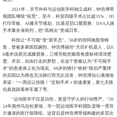
2021年，关节外科与运动医学科独立成科，钟浩博带
领团队继续“拓荒”。至今，科室四级手术占比超35%，3D
打印导板、AI膝关节规划、比基尼切口髋置换、DAA入路
手术量全省前列，把“高精尖”变成日常。
科技让“不可能”变“新常态”。58岁的张阿姨股骨畸
形，曾被多家医院婉拒。钟浩博操控“天玑Ⅱ”机器人，以0.
8毫米误差完成膝置换，三维导航把截骨角度标得清清楚
楚。术后，自由行走的梦想，在这个曾被认为“不可能手
术”的患者身上化为现实。68岁的骑行“铁粉”陈伯严重摔
伤后因以为再也无法骑行而无比沮丧，钟浩博信心满满地
承诺：“一周后让你骑！”定制手术＋快速康复，第七天陈
伯真就踩着单车遛了弯。
“运动医学不仅是治伤，更是守护人的行动尊严。”20
24年惠州马拉松赛场，市一院运动医学科团队是唯一受官
方邀请的医疗保障组。这背后是钟浩博带领构建的多层次