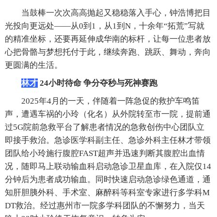
当鼓棒一次次高高抛起又稳稳落入手心，钟浩博把目
光投向更远处——从0到1，从1到N，十余年“拓荒”写就
的精准坐标，还要再延伸成华南的标杆，让每一位患者放
心把骨骼与梦想托付于此，继续奔跑、跳跃、舞动，奔向
更圆满的生活。
林才
24小时待命 争分夺秒与死神赛跑
2025年4月的一天，伴随着一阵急促的救护车鸣笛
声，遭遇车祸的小玲（化名）从外院转至市一院，提前通
过5G院前急救平台了解患者情况的急救创伤中心团队立
即接手救治。急诊医学科副主任、急诊外科主任林才带领
团队给小玲施行腹腔FAST超声并迅速判断其腹腔出血情
况，随即马上联动输血科启动急诊卫星血库，在入院仅14
分钟后为患者成功输血。同时快速启动急诊绿色通道，通
知肝胆胰外科、手术室、麻醉科等科室专家进行多学科M
DT救治。经过惠州市一院多学科团队的不懈努力，当天