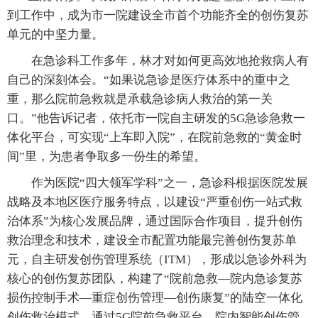
到工作中，成为市一院建设全市首个功能齐全的创伤复苏
单元的中坚力量。
在急诊科工作多年，林才对如何更高效地抢救病人有
自己的深刻体会。“如果说急诊是医疗体系中的重中之
重，那么院前急救就是承载急诊病人救治的第一关
口。”他告诉记者，依托市一院自主研发的5G急诊急救一
体化平台，可实现“上车即入院”，在院前急救的“黄金时
间”里，为患者争取多一份生的希望。
作为医院“四大领军学科”之一，急诊科根据医院发展
战略及本地区医疗服务特点，以建设“严重创伤一站式救
治体系”为核心发展品牌，通过国际合作项目，提升创伤
救治理念和技术，建设全市配置功能最完善创伤复苏单
元，自主研发创伤管理系统（ITM），形成以急诊外科为
核心的创伤复苏团队，构建了“院前急救—院内急诊复苏
损伤控制手术—重症创伤管理—创伤康复”的陆空一体化
创伤救治模式，通过5G院前急救平台、院内智能创伤管