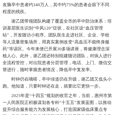
发脑卒中患者约340万人，其中约75%的患者会留下不同
程度的残疾。
谢乙团带领团队构建了覆盖全市的卒中防治体系：培
训基层医生识别“中风120”症状，在社区设“血压管理
站”，开发随访小程序。团队医生走进社区、企业、学校
等人流量密集场所，用真实案例改变“高血压不能终身服
药”等误区。今年来便已开展30多场讲座，将健康理念深
植人心。此外，谢乙团还特别组建随访团队，对病人进行
全流程管控，对出院患者分层管理，电话、上门、微信交
替进行，随时掌握患者情况，降低卒中复发率。
时钟仍在嘀嗒，卒中绿道仍在升级，谢乙团又低头小
跑。他知道，只要时钟还在走，就要比它更快一步。
2025年是“十四五”规划的收官之年，当前，惠州市第
一人民医院正积极谋划各专科“十五五”发展蓝图，以推动
提升综合服务能力为发展核心，打造国家级临床重点专