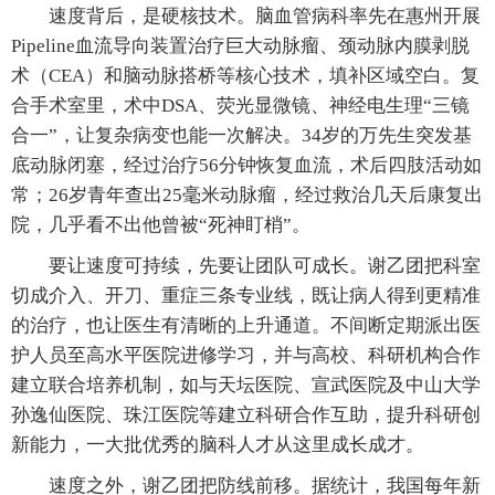
速度背后，是硬核技术。脑血管病科率先在惠州开展
Pipeline血流导向装置治疗巨大动脉瘤、颈动脉内膜剥脱
术（CEA）和脑动脉搭桥等核心技术，填补区域空白。复
合手术室里，术中DSA、荧光显微镜、神经电生理“三镜
合一”，让复杂病变也能一次解决。34岁的万先生突发基
底动脉闭塞，经过治疗56分钟恢复血流，术后四肢活动如
常；26岁青年查出25毫米动脉瘤，经过救治几天后康复出
院，几乎看不出他曾被“死神盯梢”。
要让速度可持续，先要让团队可成长。谢乙团把科室
切成介入、开刀、重症三条专业线，既让病人得到更精准
的治疗，也让医生有清晰的上升通道。不间断定期派出医
护人员至高水平医院进修学习，并与高校、科研机构合作
建立联合培养机制，如与天坛医院、宣武医院及中山大学
孙逸仙医院、珠江医院等建立科研合作互助，提升科研创
新能力，一大批优秀的脑科人才从这里成长成才。
速度之外，谢乙团把防线前移。据统计，我国每年新