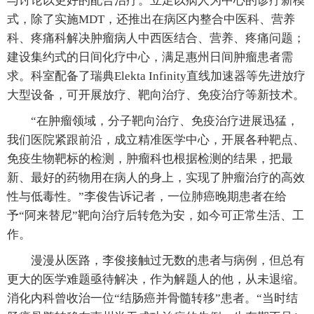
与讨论以更好的配合治疗。立足以病人为中心的诊疗新模
式，除了实施MDT，还推出在病区内整合中医科、营养
科、疼痛科解决肿瘤病人中西医结合、营养、疼痛问题；
建设集约式的日间化疗中心，满足惠州日间肿瘤患者需
求。科室配备了瑞典Elekta Infinity直线加速器等先进放疗
大型设备，可开展放疗、靶向治疗、免疫治疗等新技术。
“在肿瘤领域，分子靶向治疗、免疫治疗进展迅猛，
我们医院紧跟前沿，成立精准医学中心，开展各种靶点、
免疫生物靶标的检测，肿瘤科也根据检测的结果，把最
新、最好的药物用在病人的身上，实现了肿瘤治疗的高效
性与低毒性。”李俊告诉记者，一位肺癌晚期患者在给
予“阿来替尼”靶向治疗后转危为安，如今可正常生活、工
作。
漫漫从医路，李俊接触过无数的患者与病例，但总有
更大的医学难题亟待解决，作为解题人的他，从未退缩。
消化内科曾收治一位“结肠癌并骨髓转移”患者。“当时结