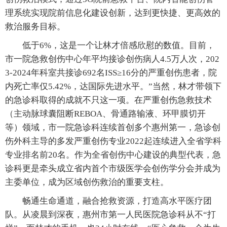
理系统实现院前信息化建设创新，达到更快捷、更高效的
救治服务目标。
低于6%，这是一个让林才倍感欣慰的数值。目前，
市一院急救创伤中心年平均接诊创伤病人4.5万人次，202
3-2024年科室共接诊692名ISS≥16分的严重创伤患者，院
内死亡率仅5.42%，达国际先进水平。”当然，林才带领下
的急诊科取得的成就不只这一项。在严重创伤急救技术
（主动脉球囊阻断REBOA、骨通路输液、环甲膜切开
等）领域，市一院急诊科连续首创多个惠州第一，急诊创
伤外科主导的多发严重创伤专业2022起连续进入全省学科
专业排名前20名。作为全省创伤中心建设的典型代表，急
诊科更是牵头成立省内首个市级医学会创伤学分会并成为
主委单位，成为区域创伤救治的重要支柱。
畅通生命通道，融合抢救资源，打造高水平医疗团
队。从凌晨到深夜，惠州市第一人民医院急诊科从不“打