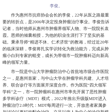
李俊。
作为惠州市抗癌协会会长的李俊，22年从医之路最重
要的转折点，是2006年决定投身肿瘤治疗事业。李俊告诉
记者，当时他师从惠州市肿瘤界领军人物、市一院院长袁
霞。恩师的倾囊相授，为他的职业生涯打下了坚实的基
础。秉承导师“精进不休、仁术济世”的教诲，经过近20年
的临床深耕，李俊将扎实学识转化为救治能力，完成从肿
瘤小白到专家的蜕变，成长为带领市一院肿瘤科迈向新高
峰的领军力量。
市一院是中山大学肿瘤防治中心首批地市级合作医院
之一，是惠州首家，与中山大学在肿瘤学科共建、人才培
养、联合诊疗等方面展开深度合作。作为医院“四大领军
学科”之一，市一院肿瘤科在惠州市率先开展了恶性肿瘤
多学科诊疗（MDT）模式，2022年推出升级版MDT进入
肿瘤治疗2.0时代：MDT每周进行一次，开放患者家属参