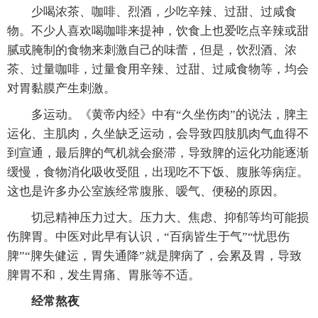
少喝浓茶、咖啡、烈酒，少吃辛辣、过甜、过咸食
物。不少人喜欢喝咖啡来提神，饮食上也爱吃点辛辣或甜
腻或腌制的食物来刺激自己的味蕾，但是，饮烈酒、浓
茶、过量咖啡，过量食用辛辣、过甜、过咸食物等，均会
对胃黏膜产生刺激。
多运动。《黄帝内经》中有“久坐伤肉”的说法，脾主
运化、主肌肉，久坐缺乏运动，会导致四肢肌肉气血得不
到宣通，最后脾的气机就会瘀滞，导致脾的运化功能逐渐
缓慢，食物消化吸收受阻，出现吃不下饭、腹胀等病症。
这也是许多办公室族经常腹胀、嗳气、便秘的原因。
切忌精神压力过大。压力大、焦虑、抑郁等均可能损
伤脾胃。中医对此早有认识，“百病皆生于气”“忧思伤
脾”“脾失健运，胃失通降”就是脾病了，会累及胃，导致
脾胃不和，发生胃痛、胃胀等不适。
经常熬夜