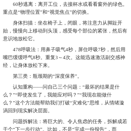
60秒逃离：离开工位，去接杯水或看看窗外的绿色。
重点是“物理位置”和“视觉焦点”的切换。
身体扫描：坐在椅子上，闭眼，将注意力从脚趾开
始，慢慢向上移动到头顶，感受每个部位的紧张，然后有
意识地放松它。
478呼吸法：用鼻子吸气4秒，屏住呼吸7秒，然后用
嘴巴缓缓呼气8秒。重复3～4次。这能迅速激活副交感神
经，让身体放松下来。
第三类：瓶颈期的“深度保养”。
认知重构——问自己三个问题：“最坏的结果是什
么？”“即使发生了，我能应对吗？”“我现在能做什
么？”这个方法能帮助我们打破“灾难化”思维，从情绪漩
涡回到现实解决层面。
问题拆解法：将巨大的、令人焦虑的任务，拆解成若
干个“下一步行动”。比如，不是“完成一份报告”，而