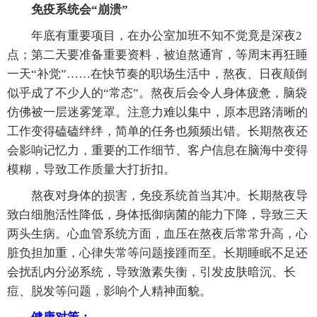
免疫系统会“崩溃”
年底有重要项目，在办公室加班不知不觉竟是深夜2
点；第二天要准备重要资料，被迫熬通宵，等周末再狂睡
一天“补觉”……在快节奏的职场生活中，熬夜、日夜颠倒
似乎成了不少人的“常态”。熬夜后会令人身体疲惫，脑袋
仿佛被一层迷雾笼罩。注意力难以集中，原本思路清晰的
工作变得磕磕绊绊，简单的任务也频频出错。长期熬夜还
会影响记忆力，重要的工作细节、客户信息在脑海中变得
模糊，导致工作质量大打折扣。
熬夜对身体的损害，免疫系统首当其冲。长期熬夜导
致白细胞活性降低，身体抵御病菌的能力下降，导致三天
两头生病。心血管系统方面，血压在熬夜后常常升高，心
脏负担加重，心律失常等问题接踵而至。长期睡眠不足还
会扰乱内分泌系统，导致激素失衡，引发皮肤暗沉、长
痘、脱发等问题，影响个人精神面貌。