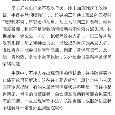
早上赶着出门来不及吃早饭、晚上加班耽误了吃晚
饭、半夜突然想喝咖啡……忙碌的工作使上班族的三餐时
间混乱不堪，胃部负担加重。加上长时间工作负荷、精神
高度紧绷，睡眠不足导致肠胃蠕动与消化液分泌失调。数
据显示，像医生、司机、记者等这类人群，一日三餐常常
没有规律，加之精神压力大，已经成为胃病的高发人群。
慢性胃炎可能会引起胃部隐痛、饱胀，常伴有嗳气、反
酸、胃灼热、食欲不振等反应，另外还会引发精神紧张等
情绪问题。
生活中，不少人在出现胃痛的症状后，往往随便买点
止痛药或胃药解决，这往往会延误病情。惠州市中心人民
医院专家提醒，有的人虽然胃痛症状并不明显，但往往是
胃溃疡、胃癌的报警症状，自己随意服药有可能会掩盖现
有的病情。一旦发现胃部不适、长期胃痛，或服药后症状
不缓解等一定要到正规医院就诊。