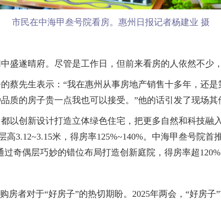
市民在中海甲叁号院看房。惠州日报记者杨建业 摄
和中盛遂晴府。尽管是工作日，但前来看房的人依然不少
蔡先生表示：“我在惠州从事房地产销售十多年，还是
品质的房子贵一点我也可以接受。”他的话引发了现场其
创新设计打造立体绿色住宅，把更多自然和科技融入业主
高3.12~3.15米，得房率125%~140%。中海甲叁号院
并通过奇偶层巧妙的错位布局打造创新庭院，得房率超120
者对于“好房子”的热切期盼。2025年两会，“好房子