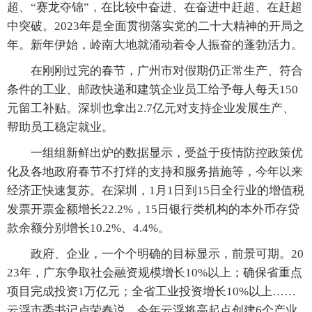
超、“赛龙夺锦”，在比较中奋进、在奋进中赶超、在赶超
中突破。2023年是全面贯彻落实党的二十大精神的开局之
年。新年伊始，岭南大地就涌动着令人振奋的蓬勃活力。
在刚刚过完的春节，广州市对假期仍正常生产、符合
条件的工业、邮政快递和建筑企业员工给予每人每天150
元留工补贴。深圳也拿出2.7亿元对支持企业发展生产、
帮助员工稳定就业。
一组组新鲜出炉的数据显示，受益于疫情防控政策优
化及各地政府春节不打烊的支持和服务措施等，今年以来
经济正快速复苏。在深圳，1月1日到15日全行业的增值税
发票开票金额增长22.2%，15日银行类机构的本外币存贷
款余额分别增长10.2%、4.4%。
政府、企业，一个个明确的目标显示，前景可期。20
23年，广东争取社会融资规模增长10%以上；确保省重点
项目完成投资1万亿元；全省工业投资增长10%以上……
云浮市委书记卢荣春说，今年云浮将高起点创建6个产业