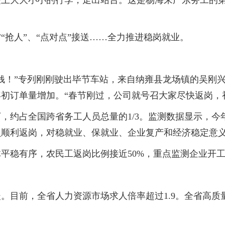
大大小小的行李，走出站台。这是杨海来广东务工的第2
人”、“点对点”接送……全力推进稳岗就业。
！”专列刚刚驶出毕节车站，来自纳雍县龙场镇的吴刚兴
初订单量增加。“春节刚过，公司就号召大家尽快返岗，
，约占全国跨省务工人员总量的1/3。监测数据显示，今
员顺利返岗，对稳就业、保就业、企业复产和经济稳定意
有序，农民工返岗比例接近50%，重点监测企业开工比
目前，全省人力资源市场求人倍率超过1.9。全省高质