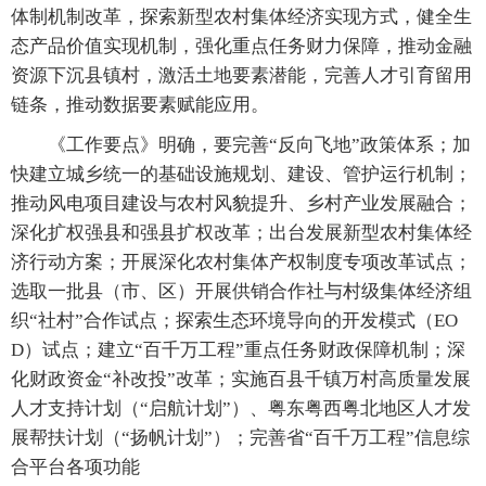
体制机制改革，探索新型农村集体经济实现方式，健全生
态产品价值实现机制，强化重点任务财力保障，推动金融
资源下沉县镇村，激活土地要素潜能，完善人才引育留用
链条，推动数据要素赋能应用。
《工作要点》明确，要完善“反向飞地”政策体系；加
快建立城乡统一的基础设施规划、建设、管护运行机制；
推动风电项目建设与农村风貌提升、乡村产业发展融合；
深化扩权强县和强县扩权改革；出台发展新型农村集体经
济行动方案；开展深化农村集体产权制度专项改革试点；
选取一批县（市、区）开展供销合作社与村级集体经济组
织“社村”合作试点；探索生态环境导向的开发模式（EO
D）试点；建立“百千万工程”重点任务财政保障机制；深
化财政资金“补改投”改革；实施百县千镇万村高质量发展
人才支持计划（“启航计划”）、粤东粤西粤北地区人才发
展帮扶计划（“扬帆计划”）；完善省“百千万工程”信息综
合平台各项功能