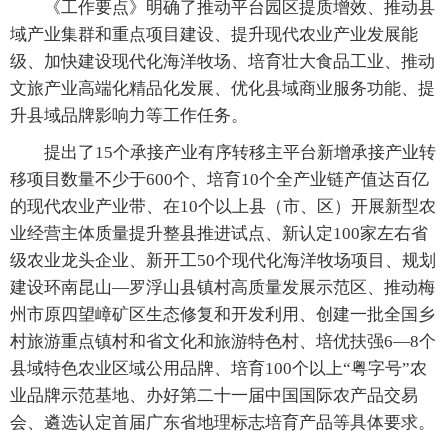
《工作要点》明确了推动平台园区提质增效、推动县
域产业集群和重点项目建设、提升现代农业产业发展能
级、加快建设现代化海洋牧场、培育壮大食品工业、推动
文旅产业高端化精品化发展、优化县域商业服务功能、提
升县域品牌影响力等工作任务。
提出了15个承接产业有序转移主平台新增承接产业转
移项目数量不少于600个、培育10个全产业链产值达百亿
的现代农业产业带、在10个以上县（市、区）开展新型农
业经营主体质量提升整县推进试点、新认定100家左右省
级农业龙头企业、新开工50个现代化海洋牧场项目、规划
建设环南昆山—罗浮山县镇村高质量发展示范区、推动梅
州市原四望嶂矿区生态修复和开发利用、创建一批全国乡
村旅游重点镇村和省文化和旅游特色村、培优扶强6—8个
县域特色农业区域公用品牌、培育100个以上“粤字号”农
业品牌示范基地、办好第二十一届中国国际农产品交易
会、遴选认定首届广东省地理标志培育产品等具体要求。