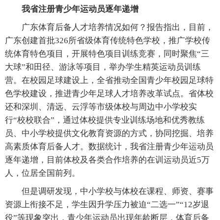
我省注册青少年运动员逐年递增
广东体育后备人才培养情况如何？报告指出，目前，
广东创建首批326所省级体育传统特色学校，推广学校传
统体育特色项目，开展特色项目训练竞赛，同时聚焦“三
大球”和田径、游泳等项目，举办学生精英运动员训练
营。在校园足球建设上，全省推动全国青少年校园足球特
色学校建设，推进青少年足球人才培养改革试点。省体校
还和深圳、清远、云浮等市级体校与周边中小学校实
行“校校联合”，通过体校提供专业训练场地和优秀教练
员、中小学校提供文化教育资源的方式，协同挖掘、培养
高素质体育后备人才。数据统计，我省注册青少年运动员
逐年递增，目前体校及各类合作培养的在训运动员近5万
人，位居全国前列。
但是调研发现，中小学校与体校在课程、师资、赛事
资源上衔接不足，学生因升学压力被迫“二选一”“12岁退
役”等现象突出，青少年运动员出现年龄断层，体育后备