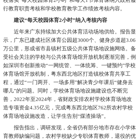
校落实“每天校园体育2小时”和每天1节体育课纳入政府履
行教育职责考核和学校教育教学工作绩效考核内容。
建议“每天校园体育2小时”纳入考核内容
近年来广东持续加大公共体育活动场地供给。报告显
示，广东已建成社区体育公园超3000个、健身步道超3.06
万公里，形成省市县镇村五级公共体育场地设施网络。备
受社会关注的学校与公共体育场馆开放机制逐渐完善，例
如深圳市创新推动“一网统管、一体统筹、一键预约”学校
体育场馆开放机制，粤东西北地区打造镇校体育共享工
程，通过“一门两开、一场多用”解决青少年课后“健身去
哪儿”的问题。同时，学校体育场地设施建设也不断完
善，2022年至2024年，省财政安排农村学校体育场地改
造专项资金4.35亿元，完成粤东西北地区762所农村学校
体育场地设施改造，让学生告别“煤渣操场”。
报告指出，调研发现，全省仍有部分地市存在小学体
育教师缺编问题，农村学校缺少专职体育教师，退役的优