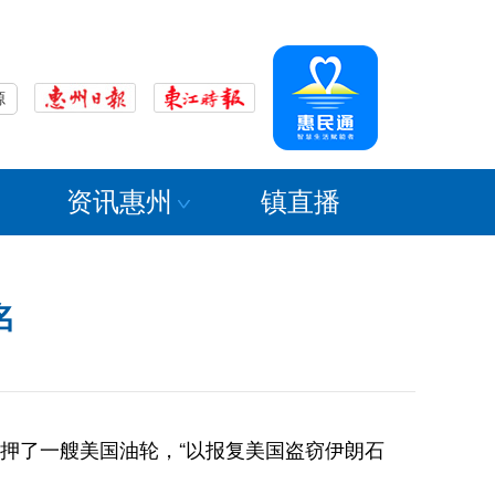
源
资讯惠州
镇直播
名
押了一艘美国油轮，“以报复美国盗窃伊朗石