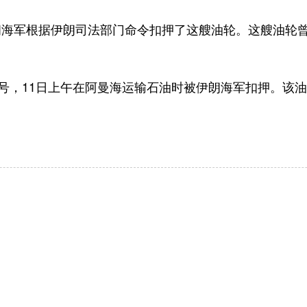
根据伊朗司法部门命令扣押了这艘油轮。这艘油轮曾经名
号，11日上午在阿曼海运输石油时被伊朗海军扣押。该