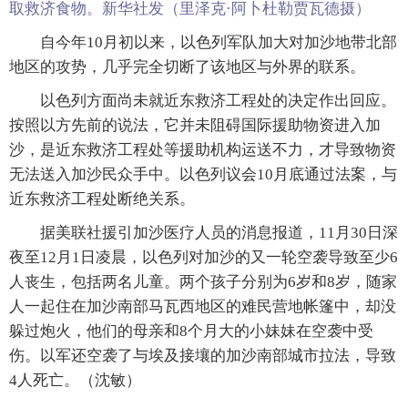
取救济食物。新华社发（里泽克·阿卜杜勒贾瓦德摄）
自今年10月初以来，以色列军队加大对加沙地带北部
地区的攻势，几乎完全切断了该地区与外界的联系。
以色列方面尚未就近东救济工程处的决定作出回应。
按照以方先前的说法，它并未阻碍国际援助物资进入加
沙，是近东救济工程处等援助机构运送不力，才导致物资
无法送入加沙民众手中。以色列议会10月底通过法案，与
近东救济工程处断绝关系。
据美联社援引加沙医疗人员的消息报道，11月30日深
夜至12月1日凌晨，以色列对加沙的又一轮空袭导致至少6
人丧生，包括两名儿童。两个孩子分别为6岁和8岁，随家
人一起住在加沙南部马瓦西地区的难民营地帐篷中，却没
躲过炮火，他们的母亲和8个月大的小妹妹在空袭中受
伤。以军还空袭了与埃及接壤的加沙南部城市拉法，导致
4人死亡。（沈敏）