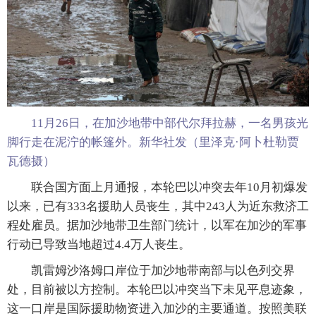
11月26日，在加沙地带中部代尔拜拉赫，一名男孩光
脚行走在泥泞的帐篷外。新华社发（里泽克·阿卜杜勒贾
瓦德摄）
联合国方面上月通报，本轮巴以冲突去年10月初爆发
以来，已有333名援助人员丧生，其中243人为近东救济工
程处雇员。据加沙地带卫生部门统计，以军在加沙的军事
行动已导致当地超过4.4万人丧生。
凯雷姆沙洛姆口岸位于加沙地带南部与以色列交界
处，目前被以方控制。本轮巴以冲突当下未见平息迹象，
这一口岸是国际援助物资进入加沙的主要通道。按照美联