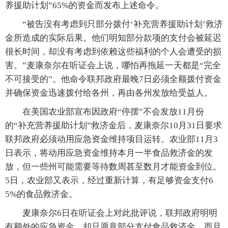
养援助计划”65%的资金而发布上述命令。
“被告没有考虑到只部分拨付‘补充营养援助计划’救济
金所造成的实际后果。他们明知部分款项的支付会被延迟
很长时间，却没有考虑到依赖这些福利的个人会遭受的损
害。”麦康奈尔在听证会上说，哪怕再拖延一天都是“完全
不可接受的”。他命令联邦政府最晚7日必须全额拨付资金
并确保资金迅速拨付给各州，再由各州发放给受益人。
在美国农业部宣布因政府“停摆”不会发放11月份
的“补充营养援助计划”救济金后，麦康奈尔10月31日要求
联邦政府必须动用应急资金维持项目运转。农业部11月3
日表示，将动用应急资金维持本月一半食品救济金的发
放，但一些州可能需要等待数周甚至数月才能资金到位。
5日，农业部又表示，经过重新计算，有足够资金支付6
5%的食品救济金。
麦康奈尔6日在听证会上对此批评说，联邦政府明明
有额外的应急资金，却只愿意部分支付食品救济金，而且