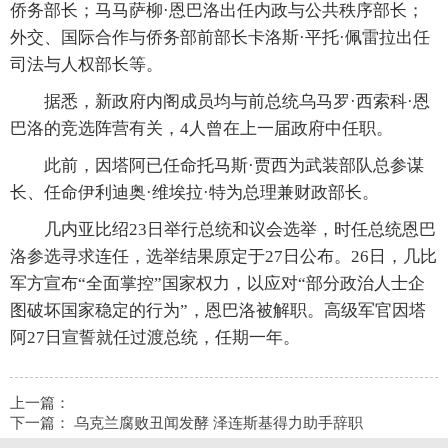
侨务部长；马马萨柳·恩巴洛出任内政与公共秩序部长；
外交、国际合作与侨务部前部长卡洛斯·平托·佩雷拉出任
司法与人权部长等。
据悉，新政府内阁成员均与前总统乌马罗·西索科·恩
巴洛的竞选阵营有关，4人曾在上一届政府中任职。
此前，因塔阿已任命托马斯·贾西为武装部队总参谋
长、任命伊利迪奥·维埃拉·特为总理兼财政部长。
几内亚比绍23日举行总统和议会选举，时任总统恩巴
洛参选寻求连任，选举结果原定于27日公布。26日，几比
军方宣布“全面掌控”国家权力，以应对“部分政治人士企
图破坏国家稳定的行为”，恩巴洛被解职。高级军官因塔
阿27日宣誓就任过渡总统，任期一年。
上一篇：
下一篇：
乌克兰腐败丑闻发酵 泽连斯基得力助手辞职