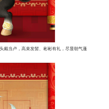
”头戴当卢，高束发髻、彬彬有礼，尽显朝气蓬