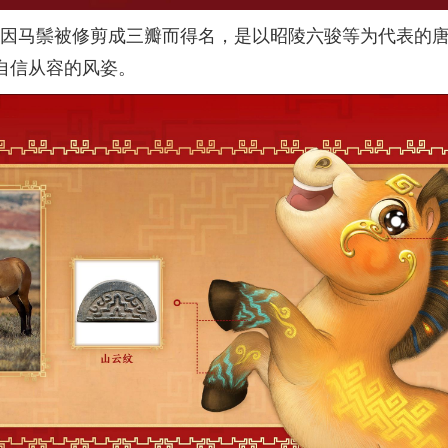
因马鬃被修剪成三瓣而得名，是以昭陵六骏等为代表的唐
自信从容的风姿。