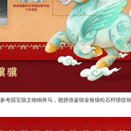
参考国宝级文物铜奔马，翅膀借鉴错金银镶松石狩猎纹铜