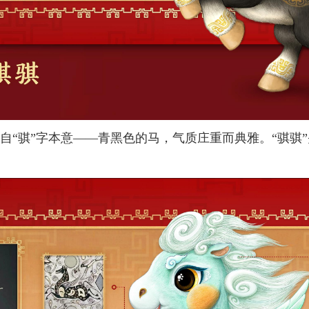
“骐”字本意——青黑色的马，气质庄重而典雅。“骐骐