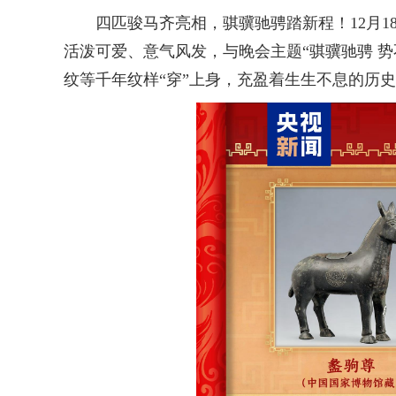
四匹骏马齐亮相，骐骥驰骋踏新程！12月18日
活泼可爱、意气风发，与晚会主题“骐骥驰骋 
纹等千年纹样“穿”上身，充盈着生生不息的历