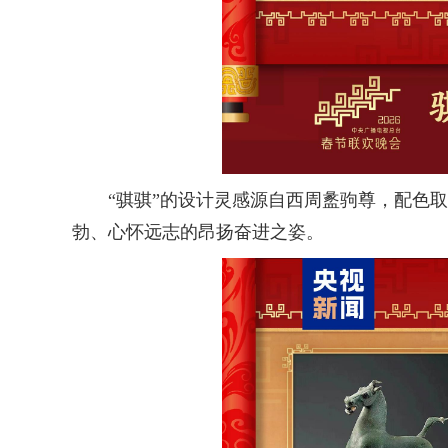
“骐骐”的设计灵感源自西周盠驹尊，配色取自
勃、心怀远志的昂扬奋进之姿。