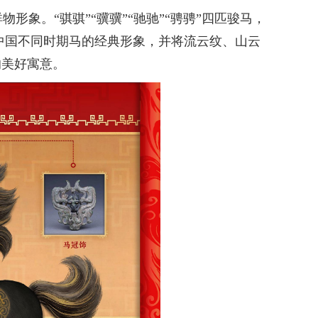
象。“骐骐”“骥骥”“驰驰”“骋骋”四匹骏马，
中国不同时期马的经典形象，并将流云纹、山云
的美好寓意。