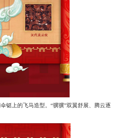
伞铤上的飞马造型。“骥骥”双翼舒展、腾云逐