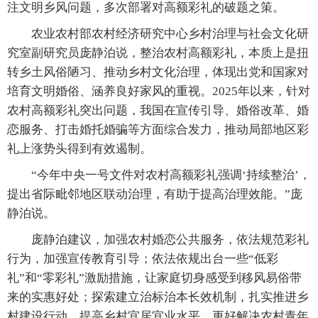
注文明乡风问题，多次部署对高额彩礼的破题之策。
农业农村部农村经济研究中心乡村治理与社会文化研
究室副研究员庞静泊说，整治农村高额彩礼，本质上是扭
转乡土风俗陋习、推动乡村文化治理，体现出党和国家对
培育文明婚俗、涵养良好家风的重视。2025年以来，针对
农村高额彩礼突出问题，我国在宣传引导、婚俗改革、婚
恋服务、打击婚托婚骗等方面综合发力，推动局部地区彩
礼上涨势头得到有效遏制。
“今年中央一号文件对农村高额彩礼强调‘持续整治’，
提出省际毗邻地区联动治理，有助于提高治理效能。”庞
静泊说。
庞静泊建议，加强农村婚恋公共服务，依法规范彩礼
行为，加强宣传教育引导；依法依规出台一些“低彩
礼”和“零彩礼”激励措施，让家庭切身感受到移风易俗带
来的实惠好处；探索建立治标治本长效机制，扎实推进乡
村建设行动，提高乡村宜居宜业水平，更好解决农村青年