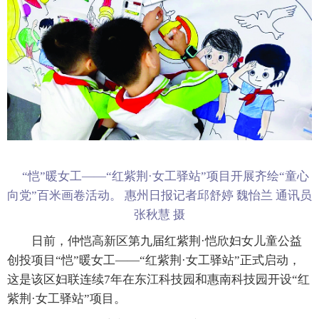
“恺”暖女工——“红紫荆·女工驿站”项目开展齐绘“童心
向党”百米画卷活动。 惠州日报记者邱舒婷 魏怡兰 通讯员
张秋慧 摄
日前，仲恺高新区第九届红紫荆·恺欣妇女儿童公益
创投项目“恺”暖女工——“红紫荆·女工驿站”正式启动，
这是该区妇联连续7年在东江科技园和惠南科技园开设“红
紫荆·女工驿站”项目。