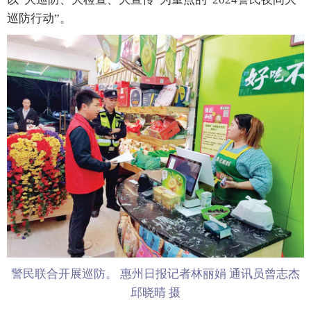
巡防行动”。
警民联合开展巡防。 惠州日报记者林丽娟 通讯员曾志杰
邱晓晴 摄