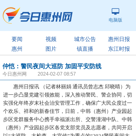
电脑版
要闻
视频
城市公告
惠州日报
惠州
图片
镇直播
东江时报
仲恺：警民夜间大巡防 加固平安防线
今日惠州网 2024-02-07 08:57
惠州日报讯 （记者林丽娟 通讯员曾志杰 邱晓晴）为
进一步凸显党建引领效能，深入推动警民、警企协同，切
实强化年终岁末社会治安管理工作，确保广大民众度过一
个欢乐、祥和的新春佳节，日前，中韩（惠州）产业园起
步区党群服务中心携手幸福派出所、交警潼湖中队、中韩
（惠州）产业园起步区各党支部党员及志愿者，共同开启
以“大巡防、大检查、大宣传”为重点的“2024警民夜间大