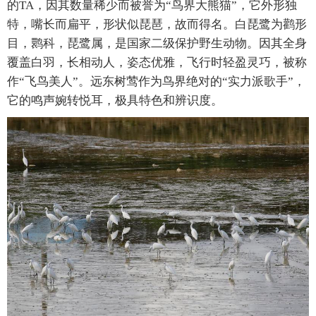
的TA，因其数量稀少而被誉为“鸟界大熊猫”，它外形独
特，嘴长而扁平，形状似琵琶，故而得名。白琵鹭为鹳形
目，鹮科，琵鹭属，是国家二级保护野生动物。因其全身
覆盖白羽，长相动人，姿态优雅，飞行时轻盈灵巧，被称
作“飞鸟美人”。远东树莺作为鸟界绝对的“实力派歌手”，
它的鸣声婉转悦耳，极具特色和辨识度。