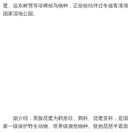
鹭、远东树莺等珍稀候鸟物种，正纷纷结伴过冬做客潼湖
国家湿地公园。
据介绍，黑脸琵鹭为鹳形目、鹮科、琵鹭亚科，是国
家一级保护野生动物、世界级濒危物种。犹抱琵琶半遮面