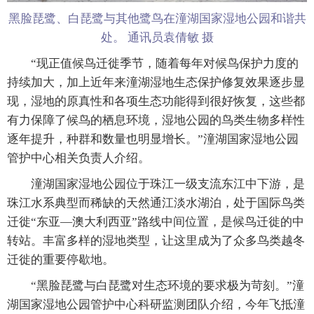
黑脸琵鹭、白琵鹭与其他鹭鸟在潼湖国家湿地公园和谐共
处。 通讯员袁倩敏 摄
“现正值候鸟迁徙季节，随着每年对候鸟保护力度的
持续加大，加上近年来潼湖湿地生态保护修复效果逐步显
现，湿地的原真性和各项生态功能得到很好恢复，这些都
有力保障了候鸟的栖息环境，湿地公园的鸟类生物多样性
逐年提升，种群和数量也明显增长。”潼湖国家湿地公园
管护中心相关负责人介绍。
潼湖国家湿地公园位于珠江一级支流东江中下游，是
珠江水系典型而稀缺的天然通江淡水湖泊，处于国际鸟类
迁徙“东亚—澳大利西亚”路线中间位置，是候鸟迁徙的中
转站。丰富多样的湿地类型，让这里成为了众多鸟类越冬
迁徙的重要停歇地。
“黑脸琵鹭与白琵鹭对生态环境的要求极为苛刻。”潼
湖国家湿地公园管护中心科研监测团队介绍，今年飞抵潼