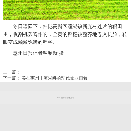
冬日暖阳下，仲恺高新区潼湖镇新光村连片的稻田
里，收割机轰鸣作响，金黄的稻穗被整齐地卷入机舱，转
眼变成颗颗饱满的稻谷。
惠州日报记者钟畅新 摄
上一篇：
下一篇：
美在惠州丨潼湖畔的现代农业画卷
今日惠州网©版权所有