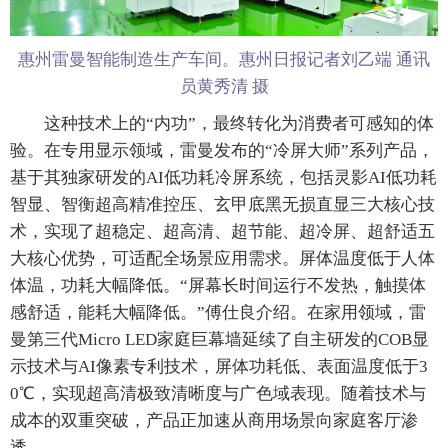
惠州雷曼智能制造生产车间。惠州日报记者刘乙端 通讯
员黄秀清 摄
这种技术上的“内功”，最终转化为消费者可感知的体
验。在专用显示领域，雷曼发布的“冷屏大师”系列产品，
基于其独家研发的AI低功耗冷屏系统，包括灵影AI低功耗
智显、智衡超高精准控压、玄甲底黑无损直显三大核心技
术，实现了超稳定、超高清、超节能、超冷屏、超舒适五
大核心优势，可适配全场景应用需求。屏体温度低于人体
体温，功耗大幅降低。“屏幕长时间运行不发热，触摸体
感舒适，能耗大幅降低。”傅仕良介绍。在家用领域，雷
曼第三代Micro LED家庭巨幕墙延续了自主研发的COB显
示技术与AI像素专利技术，屏体功耗低、表面温度低于3
0℃，实现超高清极致清晰度与广色域表现。随着技术与
成本的双重突破，产品正加速从商用场景向家庭客厅渗
透。