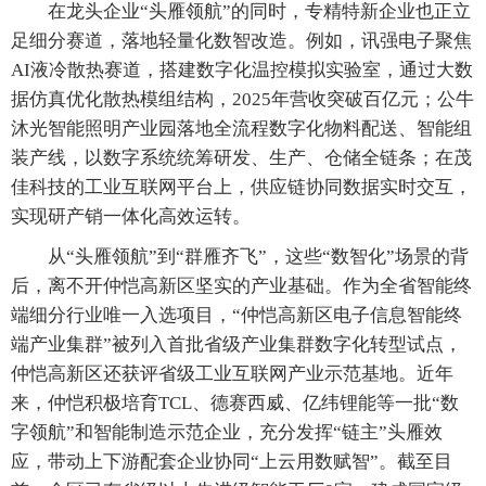
在龙头企业“头雁领航”的同时，专精特新企业也正立
足细分赛道，落地轻量化数智改造。例如，讯强电子聚焦
AI液冷散热赛道，搭建数字化温控模拟实验室，通过大数
据仿真优化散热模组结构，2025年营收突破百亿元；公牛
沐光智能照明产业园落地全流程数字化物料配送、智能组
装产线，以数字系统统筹研发、生产、仓储全链条；在茂
佳科技的工业互联网平台上，供应链协同数据实时交互，
实现研产销一体化高效运转。
从“头雁领航”到“群雁齐飞”，这些“数智化”场景的背
后，离不开仲恺高新区坚实的产业基础。作为全省智能终
端细分行业唯一入选项目，“仲恺高新区电子信息智能终
端产业集群”被列入首批省级产业集群数字化转型试点，
仲恺高新区还获评省级工业互联网产业示范基地。近年
来，仲恺积极培育TCL、德赛西威、亿纬锂能等一批“数
字领航”和智能制造示范企业，充分发挥“链主”头雁效
应，带动上下游配套企业协同“上云用数赋智”。截至目